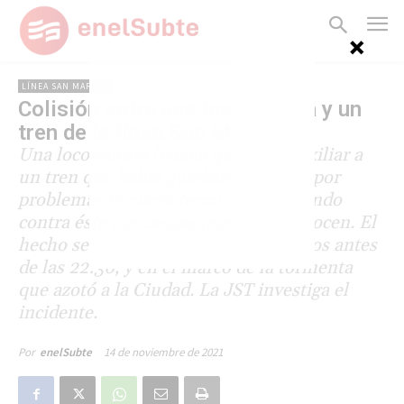
LÍNEA SAN MARTÍN
Colisión entre una locomotora y un
tren de la línea San Martín
Una locomotora liviana que iba a auxiliar a
un tren que había quedado detenido por
problemas técnicos terminó impactando
contra éste por causas que se desconocen. El
hecho se produjo en Palermo, minutos antes
de las 22:30, y en el marco de la tormenta
que azotó a la Ciudad. La JST investiga el
incidente.
14 de noviembre de 2021
Por
enelSubte