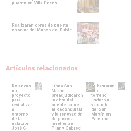
puente en Villa Bosch
Realizarán obras de puesta
en valor del Museo del Subte
Artículos relacionados
Relanzan
Línea San
Subastarán
un
Martín:
otro
proyecto
preadjudicaron
terreno
para
la obra del
lindero al
revitalizar
puente sobre
viaducto
el
el Reconquista
del San
entorno
y la renovación
Martín en
de la
de pasos a
Palermo
estación
nivel entre
José C.
Pilar y Cabred