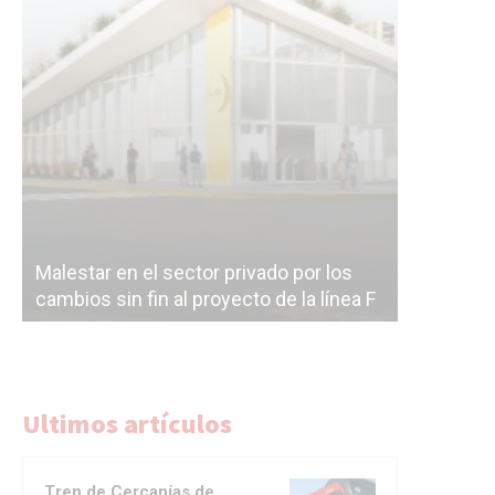
Malestar en el sector privado por los
Línea Mit
cambios sin fin al proyecto de la línea F
la constr
Ultimos artículos
Tren de Cercanías de