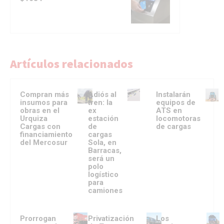
Artículos relacionados
Compran más
Adiós al
Instalarán
insumos para
tren: la
equipos de
obras en el
ex
ATS en
Urquiza
estación
locomotoras
Cargas con
de
de cargas
financiamiento
cargas
del Mercosur
Sola, en
Barracas,
será un
polo
logístico
para
camiones
Prorrogan
Privatización
Los