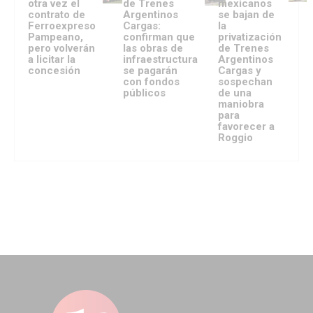
otra vez el
de Trenes
mexicanos
contrato de
Argentinos
se bajan de
Ferroexpreso
Cargas:
la
Pampeano,
confirman que
privatización
pero volverán
las obras de
de Trenes
a licitar la
infraestructura
Argentinos
concesión
se pagarán
Cargas y
con fondos
sospechan
públicos
de una
maniobra
para
favorecer a
Roggio