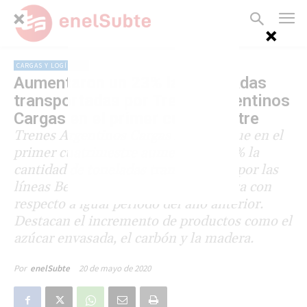
CARGAS Y LOGÍSTICA
Aumentaron un 23% las toneladas
transportadas por Trenes Argentinos
Cargas en el primer cuatrimestre
Trenes Argentinos Cargas informó que en el
primer cuatrimestre aumentó un 23% la
cantidad de toneladas transportadas por las
líneas Belgrano, San Martín y Urquiza con
respecto a igual período del año anterior.
Destacan el incremento de productos como el
azúcar envasada, el carbón y la madera.
20 de mayo de 2020
Por
enelSubte