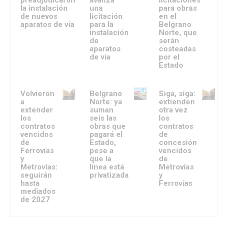
la instalación
una
para obras
de nuevos
licitación
en el
aparatos de vía
para la
Belgrano
instalación
Norte, que
de
serán
aparatos
costeadas
de vía
por el
Estado
Volvieron
Belgrano
Siga, siga:
a
Norte: ya
extienden
extender
suman
otra vez
los
seis las
los
contratos
obras que
contratos
vencidos
pagará el
de
de
Estado,
concesión
Ferrovías
pese a
vencidos
y
que la
de
Metrovías:
línea está
Metrovías
seguirán
privatizada
y
hasta
Ferrovías
mediados
de 2027