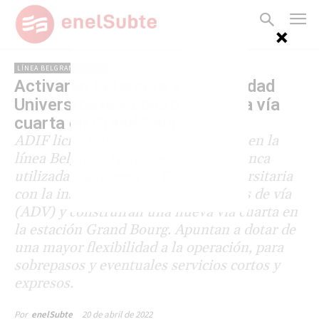
LÍNEA BELGRANO NORTE
Activarán la tercera vía de Ciudad
Universitaria y construirán una vía
cuarta en Grand Bourg
ADIF licitó importantes obras de vía en la
línea Belgrano Norte: activarán la nunca
utilizada vía tercera de Ciudad Universitaria
con la instalación de nuevos aparatos de vía
(ADV) y construirán una nueva vía cuarta en
la estación Grand Bourg. Apuntan a dotar de
una mayor flexibilidad a la operación, para
sobrepasos y eventuales servicios cortos y
expresos.
20 de abril de 2022
Por
enelSubte