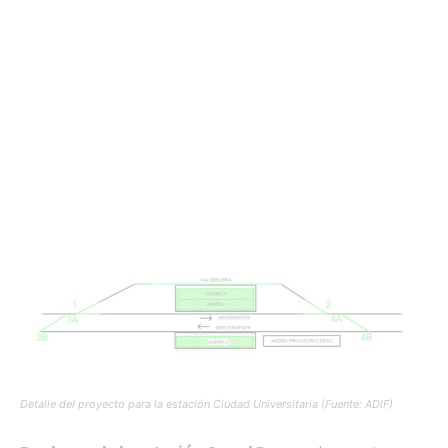
Detalle del proyecto para la estación Ciudad Universitaria (Fuente: ADIF)