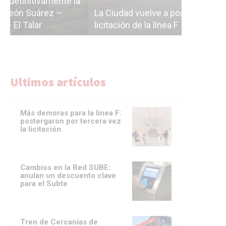
a
cáscara v
La Ciudad vuelve a postergar la
correr a 
licitación de la línea F
del Subte
Ultimos artículos
Más demoras para la línea F:
postergaron por tercera vez
la licitación
Cambios en la Red SUBE:
anulan un descuento clave
para el Subte
Tren de Cercanías de