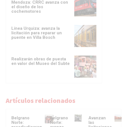
Mendoza: CRRC avanza con
el diseño de los
cochemotores
Línea Urquiza: avanza la
licitación para reparar un
puente en Villa Bosch
Realizarán obras de puesta
en valor del Museo del Subte
Artículos relacionados
Belgrano
Belgrano
Avanzan
Norte:
Norte:
las
preadjudicaron
avanza
licitaciones