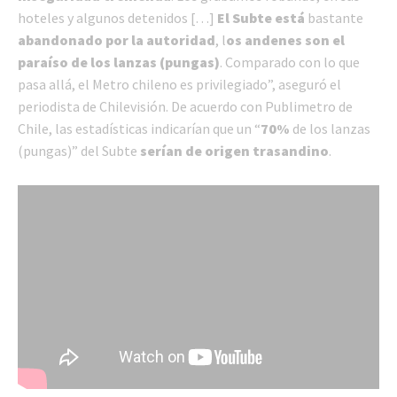
hoteles y algunos detenidos […]
El Subte
está
bastante
abandonado por la autoridad
, l
os andenes son el
paraíso de los lanzas (pungas)
. Comparado con lo que
pasa allá, el Metro chileno es privilegiado”, aseguró el
periodista de Chilevisión. De acuerdo con Publimetro de
Chile, las estadísticas indicarían que un “
70%
de los lanzas
(pungas)” del Subte
serían de origen trasandino
.