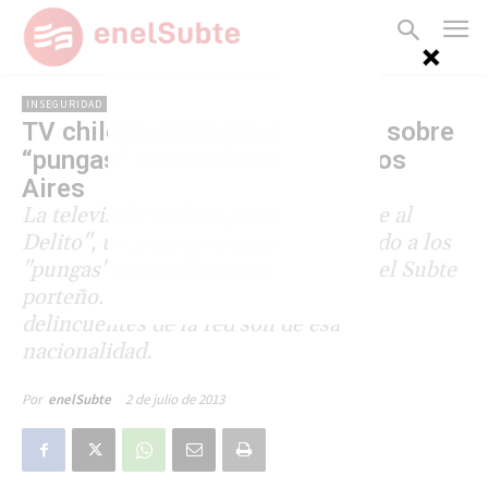
INSEGURIDAD
TV chilena presentó programa sobre
“pungas” trasandinos en Buenos
Aires
La televisión chilena presentó "Pasaje al
Delito", un programa especial dedicado a los
"pungas" trasandinos que operan en el Subte
porteño. Se estima que el 70% de los
delincuentes de la red son de esa
nacionalidad.
2 de julio de 2013
Por
enelSubte