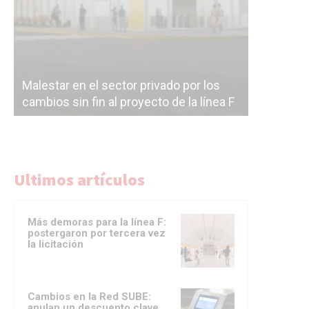
Malestar en el sector privado por los
Línea Mit
cambios sin fin al proyecto de la línea F
la constr
Ultimos artículos
Más demoras para la línea F:
postergaron por tercera vez
la licitación
Cambios en la Red SUBE:
anulan un descuento clave