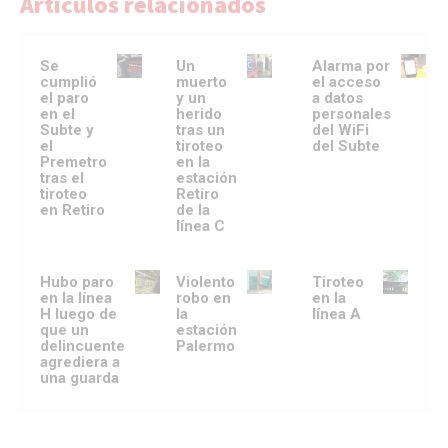
Artículos relacionados
Se
Un
Alarma por
cumplió
muerto
el acceso
el paro
y un
a datos
en el
herido
personales
Subte y
tras un
del WiFi
el
tiroteo
del Subte
Premetro
en la
tras el
estación
tiroteo
Retiro
en Retiro
de la
línea C
Hubo paro
Violento
Tiroteo
en la línea
robo en
en la
H luego de
la
línea A
que un
estación
delincuente
Palermo
agrediera a
una guarda