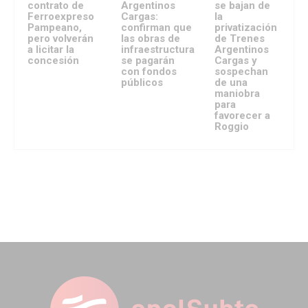
contrato de
Argentinos
se bajan de
Ferroexpreso
Cargas:
la
Pampeano,
confirman que
privatización
pero volverán
las obras de
de Trenes
a licitar la
infraestructura
Argentinos
concesión
se pagarán
Cargas y
con fondos
sospechan
públicos
de una
maniobra
para
favorecer a
Roggio