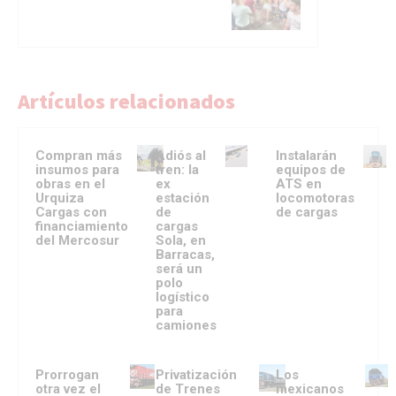
Artículos relacionados
Compran más
Adiós al
Instalarán
insumos para
tren: la
equipos de
obras en el
ex
ATS en
Urquiza
estación
locomotoras
Cargas con
de
de cargas
financiamiento
cargas
del Mercosur
Sola, en
Barracas,
será un
polo
logístico
para
camiones
Prorrogan
Privatización
Los
otra vez el
de Trenes
mexicanos