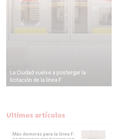
Subterrán
a
cáscara v
La Ciudad vuelve a postergar la
correr a 
licitación de la línea F
del Subte
Ultimos artículos
Más demoras para la línea F: