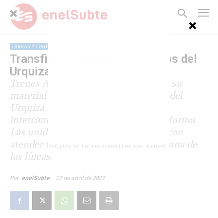
CARGAS Y LOGÍSTICA
Transfieren vagones cerealeros del
Urquiza al San Martín
Trenes Argentinos Cargas reorganiza su
material rodante: 60 tolvas graneras del
Urquiza irán al San Martín, siendo
intercambiadas por 60 vagones plataforma.
Las unidades serán retrochadas. Buscan
atender mejor a la demanda de cada una de
las líneas.
27 de abril de 2023
Por
enelSubte