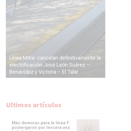
S
amente la
c
ez –
La Ciudad vuelve a postergar la
c
licitación de la línea F
d
Ultimos artículos
Más demoras para la línea F:
postergaron por tercera vez