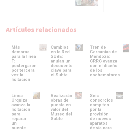
Artículos relacionados
Más
Cambios
Tren de
demoras
en la Red
Cercanías de
para la línea
SUBE:
Mendoza:
F:
anulan un
CRRC avanza
postergaron
descuento
con el diseño
por tercera
clave para
de los
vez la
el Subte
cochemotores
licitación
Línea
Realizarán
Seis
Urquiza:
obras de
consorcios
avanza la
puesta en
compiten
licitación
valor del
por la
para
Museo del
provisión
reparar
Subte
de nuevos
un
aparatos
puente
de vía para