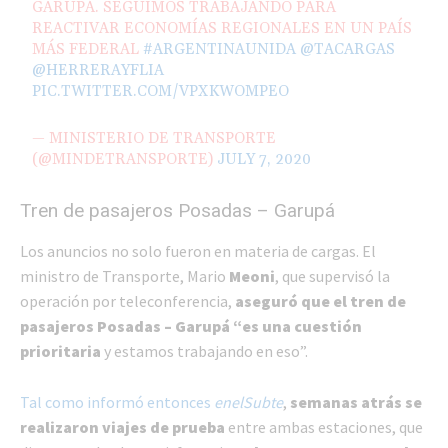
GARUPÁ. SEGUIMOS TRABAJANDO PARA
REACTIVAR ECONOMÍAS REGIONALES EN UN PAÍS
MÁS FEDERAL
#ARGENTINAUNIDA
@TACARGAS
@HERRERAYFLIA
PIC.TWITTER.COM/VPXKWOMPEO
— MINISTERIO DE TRANSPORTE
(@MINDETRANSPORTE)
JULY 7, 2020
Tren de pasajeros Posadas – Garupá
Los anuncios no solo fueron en materia de cargas. El
ministro de Transporte, Mario
Meoni
, que supervisó la
operación por teleconferencia,
aseguró que el tren de
pasajeros Posadas – Garupá “es una cuestión
prioritaria
y estamos trabajando en eso”.
Tal como informó entonces
enelSubte
,
semanas atrás se
realizaron viajes de prueba
entre ambas estaciones, que