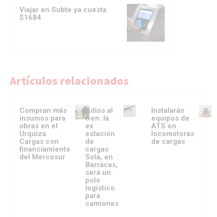
Viajar en Subte ya cuesta
$1684
Artículos relacionados
Compran más
Adiós al
Instalarán
insumos para
tren: la
equipos de
obras en el
ex
ATS en
Urquiza
estación
locomotoras
Cargas con
de
de cargas
financiamiento
cargas
del Mercosur
Sola, en
Barracas,
será un
polo
logístico
para
camiones