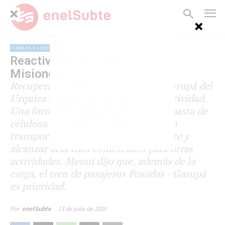
CARGAS Y LOGÍSTICA
Reactivan el tren de cargas a
Misiones
Recuperan el sector Santo Tomé - Garupá del
Urquiza después de dos años de inactividad.
Una formación exploradora cargará pasta de
celulosa con destino a Zárate. Buscan
transportar agua mineral y yerba mate y
alcanzar acuerdos comerciales para otras
actividades. Meoni dijo que, además de la
carga, el tren de pasajeros Posadas - Garupá
es prioridad.
13 de julio de 2020
Por
enelSubte