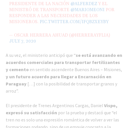
PRESIDENTE DE LA NACIÓN
@ALFERDEZ
Y EL
MINISTRÓ DE TRANSPORTE
@MARIOMEONI
POR
RESPONDER A LAS NECESIDADES DE LOS
MISIONEROS.
PIC.TWITTER.COM/IFQBZXEYBY
— OSCAR HERRERA AHUAD (@HERRERAYFLIA)
JULY 7, 2020
A su vez, el ministerio anticipó que “
se está avanzando en
acuerdos comerciales para transportar fertilizantes
y cemento
en sentido ascendente Buenos Aires – Misiones,
y un futuro acuerdo para llegar a Encarnación en
Paraguay
[…] con la posibilidad de transportar granos y
arroz”.
El presidente de Trenes Argentinos Cargas, Daniel
Vispo,
expresó su satisfacción
por la prueba y destacó que “el
tren no es solo una expresión romántica de volver a ver las
formaciones rodando, sino de un empuje concreto a la