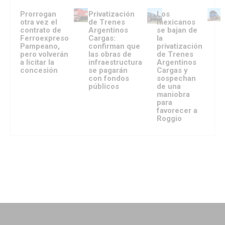
Prorrogan
Privatización
Los
otra vez el
de Trenes
mexicanos
contrato de
Argentinos
se bajan de
Ferroexpreso
Cargas:
la
Pampeano,
confirman que
privatización
pero volverán
las obras de
de Trenes
a licitar la
infraestructura
Argentinos
concesión
se pagarán
Cargas y
con fondos
sospechan
públicos
de una
maniobra
para
favorecer a
Roggio