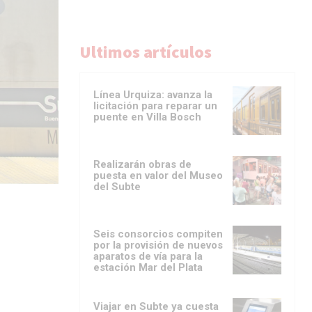
Ultimos artículos
Línea Urquiza: avanza la
licitación para reparar un
puente en Villa Bosch
Realizarán obras de
puesta en valor del Museo
del Subte
Seis consorcios compiten
por la provisión de nuevos
aparatos de vía para la
estación Mar del Plata
Viajar en Subte ya cuesta