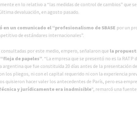
lmente en lo relativo a “las medidas de control de cambios” que 
 última devaluación, en agosto pasado.
ó en un comunicado el “profesionalismo de SBASE
por un pr
mpetitivo de estándares internacionales”.
 consultadas por este medio, empero, señalaron que
la propuest
“floja de papeles”
. “La empresa que se presentó no es la RATP d
a argentina que fue constituida 20 días antes de la presentación de
n los pliegos, ni con el capital requerido ni con la experiencia pre
los quisieron hacer valer los antecedentes de París, pero esa empr
Técnica y jurídicamente era inadmisible
“, remarcó una fuente