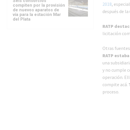
Seis consorcios
2018
, especia
compiten por la provisión
de nuevos aparatos de
después de la
vía para la estación Mar
del Plata
RATP destac
licitación co
Otras fuentes
RATP estaba 
una subsidiari
y no cumple co
operación. El
compite acá.
proceso.