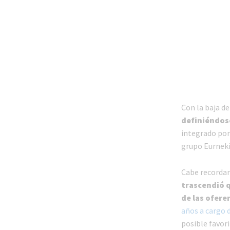
Con la baja de
definiéndos
integrado por
grupo Eurneki
Cabe recordar
trascendió q
de las ofere
años a cargo d
posible favori