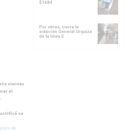
$1684
Por obras, cierra la
estación General Urquiza
de la línea E
ste viernes
nar al
s
.
ustificó su
gosto de