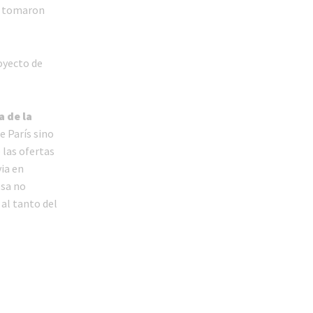
se tomaron
oyecto de
a de la
e París sino
 las ofertas
via en
esa no
 al tanto del