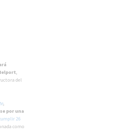
ará
Helport
,
ructora del
te
,
rse por una
cumplir 26
ionada como