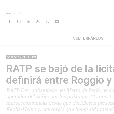
6 agosto 2026
SUBTERRÁNEOS
OPERACIÓN DEL SUBTE
RATP se bajó de la lici
definirá entre Roggio y
RATP Dev, subsidiaria del Metro de París, decid
operador del Subte por los próximos 12 años. L
macroeconómicas desde que decidieron presenta
Keolis-Helport, consorcio que había sido menc