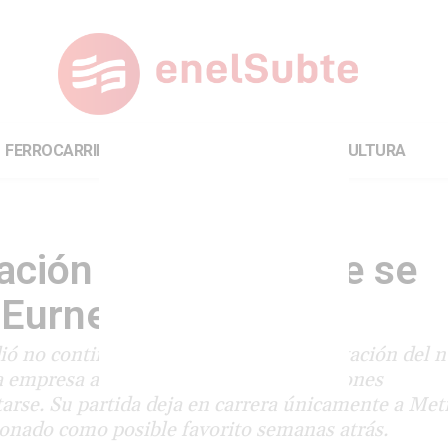
FERROCARRILES
INTERNACIONAL
CULTURA
tación del Subte, que se
 Eurnekian
ió no continuar compitiendo por la licitación del 
a empresa alegó cambios en las condiciones
rse. Su partida deja en carrera únicamente a Met
ionado como posible favorito semanas atrás.