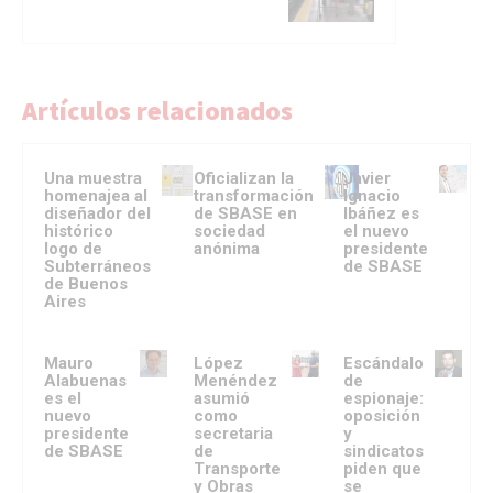
Artículos relacionados
Una muestra
Oficializan la
Javier
homenajea al
transformación
Ignacio
diseñador del
de SBASE en
Ibáñez es
histórico
sociedad
el nuevo
logo de
anónima
presidente
Subterráneos
de SBASE
de Buenos
Aires
Mauro
López
Escándalo
Alabuenas
Menéndez
de
es el
asumió
espionaje:
nuevo
como
oposición
presidente
secretaria
y
de SBASE
de
sindicatos
Transporte
piden que
y Obras
se