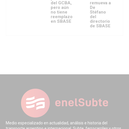
del GCBA,
remueva a
pero aún
De
no tiene
Stéfano
reemplazo
del
en SBASE
directorio
de SBASE
Medio especializado en actualidad, análisis e historia del
transporte argentino e internacional. Subte, ferrocarriles y otros