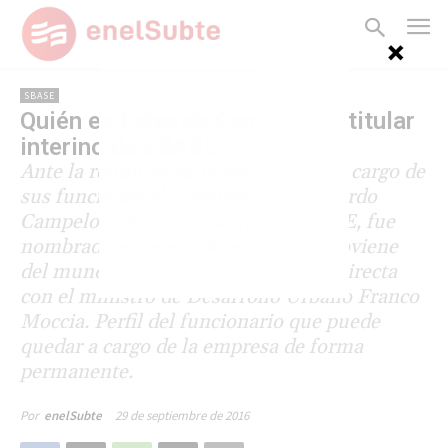
SBASE
Quién es Edgardo Campelo, el titular
interino de SBASE
Ante la renuncia de Piccardo, se hizo cargo de
sus funciones el vicepresidente Edgardo
Campelo. Una "cara nueva" en SBASE, fue
nombrado en enero de este año y proviene
del mundo empresario. Tiene línea directa
con el ministro de Desarrollo Urbano Franco
Moccia. Perfil del funcionario que puede
quedar a cargo de la empresa de forma
permanente.
29 de septiembre de 2016
Por
enelSubte