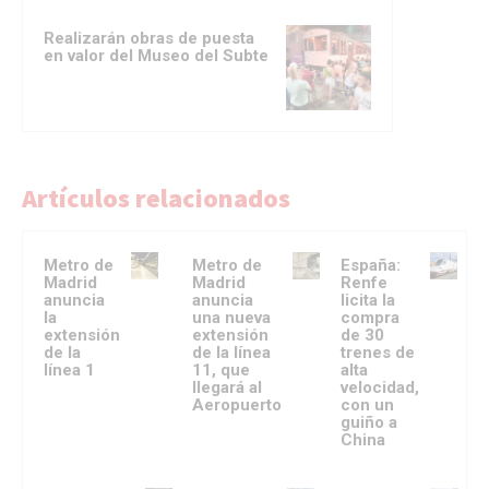
Realizarán obras de puesta
en valor del Museo del Subte
Artículos relacionados
Metro de
Metro de
España:
Madrid
Madrid
Renfe
anuncia
anuncia
licita la
la
una nueva
compra
extensión
extensión
de 30
de la
de la línea
trenes de
línea 1
11, que
alta
llegará al
velocidad,
Aeropuerto
con un
guiño a
China