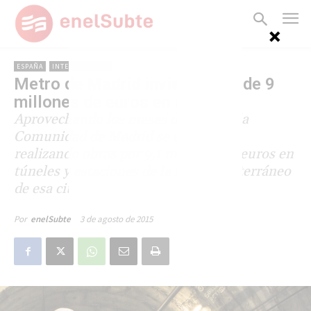
ESPAÑA
INTERNACIONAL
Metro de Madrid invierte más de 9
millones de euros en mejoras
Aprovechando los meses de verano, la
Comunidad de Madrid se encuentra
realizando obras por 9,1 millones de euros en
túneles y estaciones de la red de subterráneo
de esa ciudad.
3 de agosto de 2015
Por
enelSubte