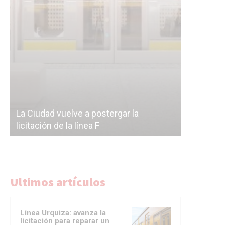
Subterrán
a
cáscara v
La Ciudad vuelve a postergar la
correr a 
licitación de la línea F
del Subte
Ultimos artículos
Línea Urquiza: avanza la
licitación para reparar un