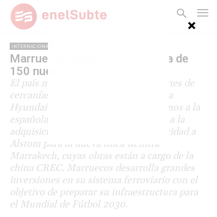
INTERNACIONAL
Marruecos confirma la compra de
150 nuevos trenes
El país norafricano comprará 110 trenes de
cercanías y RER a la firma surcoreana
Hyundai Rotem y otros 40 interurbanos a la
española CAF. La operación se suma a la
adquisición de 18 trenes de alta velocidad a
Alstom para la nueva línea Kenitra -
Marrakech, cuyas obras están a cargo de la
china CREC. Marruecos desarrolla grandes
inversiones en su sistema ferroviario con el
objetivo de preparar su infraestructura para
el Mundial de Fútbol 2030.