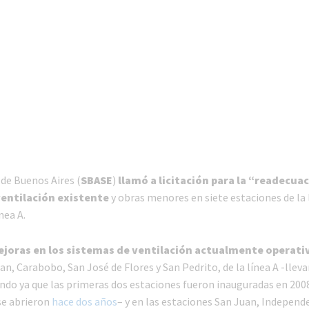
de Buenos Aires (
SBASE
)
llamó a licitación para la “readecua
entilación existente
y obras menores en siete estaciones de la l
nea A.
joras en los sistemas de ventilación actualmente operati
n, Carabobo, San José de Flores y San Pedrito, de la línea A -llev
do ya que las primeras dos estaciones fueron inauguradas en 200
se abrieron
hace dos años
– y en las estaciones San Juan, Independ