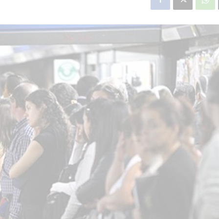
star en el sector privado por
Línea Mitre: dieron of
cambios sin fin al proyecto de
de baja la construcció
nea F
estación Nordelta