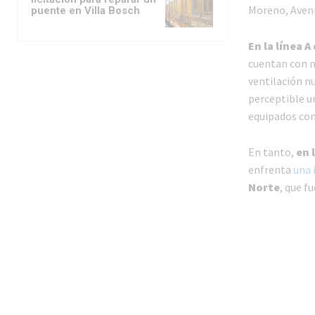
Moreno, Avenid
puente en Villa Bosch
En la línea 
cuentan con n
ventilación n
perceptible u
equipados con
En tanto,
en 
enfrenta
una 
Norte
, que f