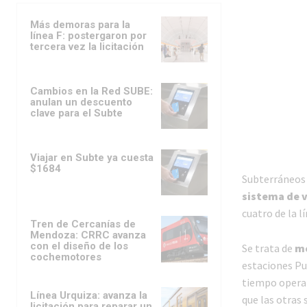
Más demoras para la
línea F: postergaron por
tercera vez la licitación
Cambios en la Red SUBE:
anulan un descuento
clave para el Subte
Viajar en Subte ya cuesta
$1684
Subterráneos 
sistema de v
cuatro de la lí
Tren de Cercanías de
Mendoza: CRRC avanza
con el diseño de los
Se trata de
me
cochemotores
estaciones Pua
tiempo operan
Línea Urquiza: avanza la
que las otras 
licitación para reparar un