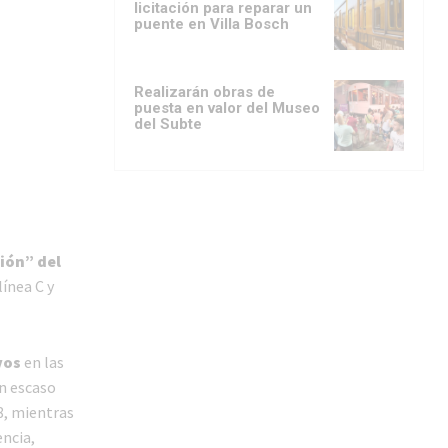
licitación para reparar un
puente en Villa Bosch
Realizarán obras de
puesta en valor del Museo
del Subte
ción” del
ínea C y
vos
en las
an escaso
8, mientras
encia,