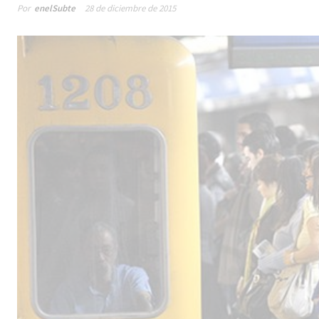
Por
enelSubte
28 de diciembre de 2015
Male
los 
la lí