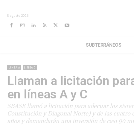
8 agosto 2026
SUBTERRÁNEOS
LÍNEA A
LÍNEA C
Llaman a licitación par
en líneas A y C
SBASE llamó a licitación para adecuar los sistem
Constitución y Diagonal Norte) y de las cuatro 
años y demandarán una inversión de casi 90 mi