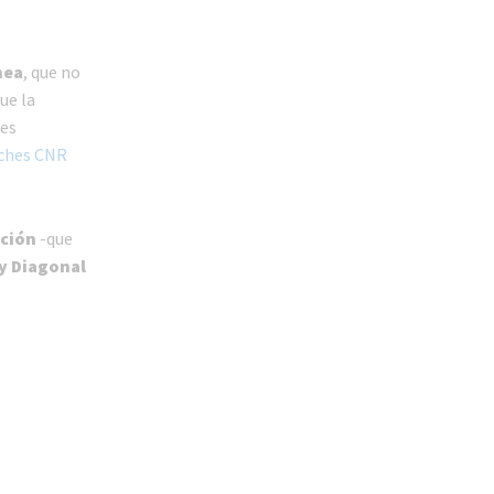
nea
, que no
ue la
 es
ches CNR
ución
-que
y Diagonal