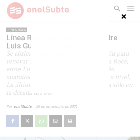
LÍNEA ROCA
Línea Roca: renovarán vías entre
Luis Guillón y Ezeiza
Se abrieron los sobres de una licitación para
renovar 10 km de vía doble de la línea Roca,
entre Luis Guillón y Ezeiza. Adecuarán
aparatos de vía, obras de arte y pasos a nivel.
La última renovación del sector había sido en
la década del 80.
29 de noviembre de 2021
Por
enelSubte