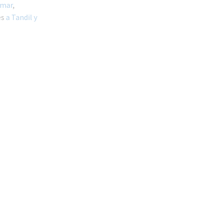
amar
,
es
a Tandil y