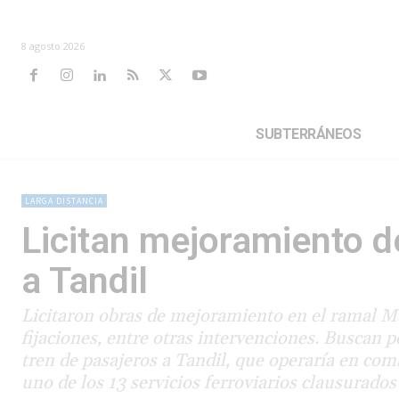
8 agosto 2026
SUBTERRÁNEOS
LARGA DISTANCIA
Licitan mejoramiento de
a Tandil
Licitaron obras de mejoramiento en el ramal M
fijaciones, entre otras intervenciones. Buscan p
tren de pasajeros a Tandil, que operaría en comb
uno de los 13 servicios ferroviarios clausurados 