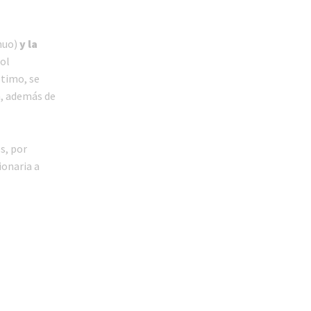
nuo)
y la
rol
ltimo, se
n, además de
s, por
ionaria a