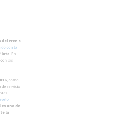
 del tren a
ido con la
Plata
. En
 con los
2016
, como
 de servicio
dores
eveló
l es uno de
te la