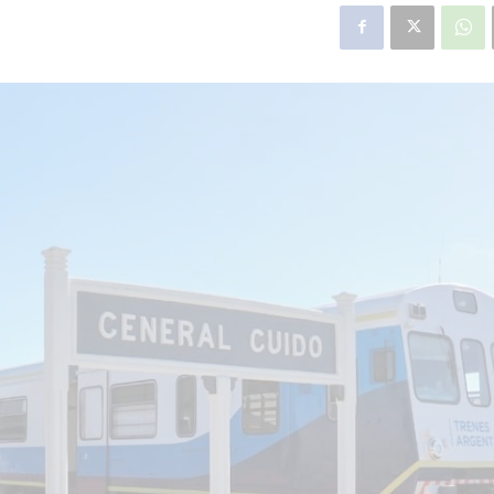
star en el sector privado por
Línea Mitre: dieron of
cambios sin fin al proyecto de
de baja la construcció
nea F
estación Nordelta