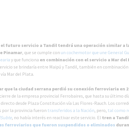
e
el futuro servicio a Tandil tendrá una operación similar a la
de Pinamar
, que se cumple con
un cochemotor que une General Gu
nearia
y que funciona
en combinación con el servicio a Mar del 
servicio se brindaría entre Maipú y Tandil, también en combinación
 vía Mar del Plata.
r que la ciudad serrana perdió su conexión ferroviaria en 
cierre de la empresa provincial Ferrobaires, que hasta su último día
 directo desde Plaza Constitución vía Las Flores-Rauch. Los corre
 por la provincia fueron
transferidos a la Nación
, pero,
tal como r
lSubte
, no había interés en reactivar este servicio. El
tren a Tandi
es ferroviarios que fueron suspendidos o eliminados
duran