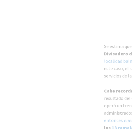
Se estima qu
Divisadero 
localidad bal
este caso, el 
servicios de la
Cabe recorda
resultado del 
operó un tren
administrados
entonces
ene
los
13 ramal