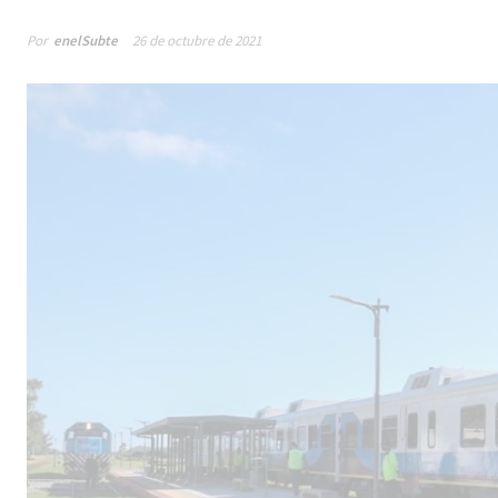
Por
enelSubte
26 de octubre de 2021
Male
los 
la lí