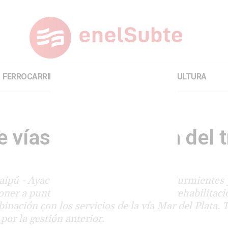
FERROCARRILES
INTERNACIONAL
CULTURA
 vías para la vuelta del 
aipú - Ayacucho: reemplazarán rieles, durmientes 
oner a punto la infraestructura para la rehabilitaci
inación con los servicios de la vía Mar del Plata. 
por la gestión anterior.