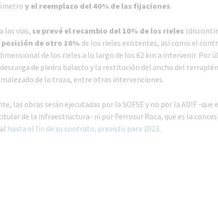
lómetro
y el reemplazo del 40% de las fijaciones
.
 las vías,
se prevé el recambio del 10% de los rieles
(disconti
 posición de otro 10%
de los rieles existentes, así como el cont
dimensional de los rieles a lo largo de los 62 km a intervenir. Por ú
descarga de piedra balasto y la restitución del ancho del terraplé
smalezado de la traza, entre otras intervenciones.
e, las obras serán ejecutadas por la SOFSE y no por la ADIF -que e
 titular de la infraestructura- ni por Ferrosur Roca, que es la conces
al
hasta el fin de su contrato, previsto para 2023
.