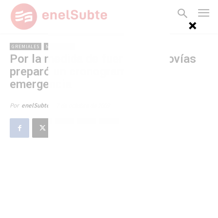
GREMIALES
METROVÍAS
Por la medida de fuerza, Metrovías
preparó un cronograma de
emergencia
7 de octubre de 2009
Por
enelSubte