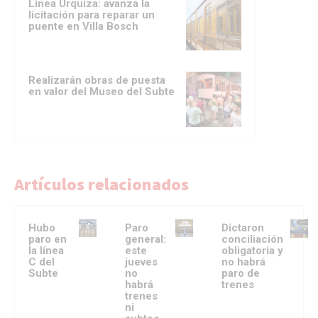
Línea Urquiza: avanza la
licitación para reparar un
puente en Villa Bosch
Realizarán obras de puesta
en valor del Museo del Subte
Artículos relacionados
Hubo
Paro
Dictaron
paro en
general:
conciliación
la línea
este
obligatoria y
C del
jueves
no habrá
Subte
no
paro de
habrá
trenes
trenes
ni