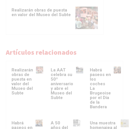
Realizarán obras de puesta
en valor del Museo del Subte
Artículos relacionados
Realizarán
La AAT
Habrá
obras de
celebra su
paseos en
puesta en
50º
los
valor del
aniversario
coches
Museo del
y abre el
La
Subte
Museo del
Brugeoise
Subte
por el Día
de la
Bandera
Habrá
A 50
Una muestra
paseos en
años del
homenajea al