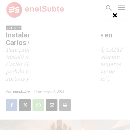
CULTURA
Instalan una cabina de karaoke en
Carlos Gardel
Para promocionar los Premios Gardel, CAPIF
instaló una cabina de karaoke en la estación
Carlos Gardel de la línea B. Allí los pasajeros
podrán cantar, grabar videos, participar de
sorteos y votar por la "Canción del año".
27 de mayo de 2015
Por
enelSubte