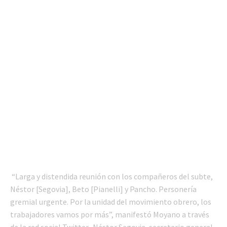
“Larga y distendida reunión con los compañeros del subte,
Néstor [Segovia], Beto [Pianelli] y Pancho. Personería
gremial urgente. Por la unidad del movimiento obrero, los
trabajadores vamos por más”, manifestó Moyano a través
de la red social Twitter. Néstor Segovia, secretario general