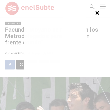
GREMIALES
Facundo Moyano se reunió con los
Metrodelegados para armar “un
frente común”
8 de enero de 2012
Por
enelSubte