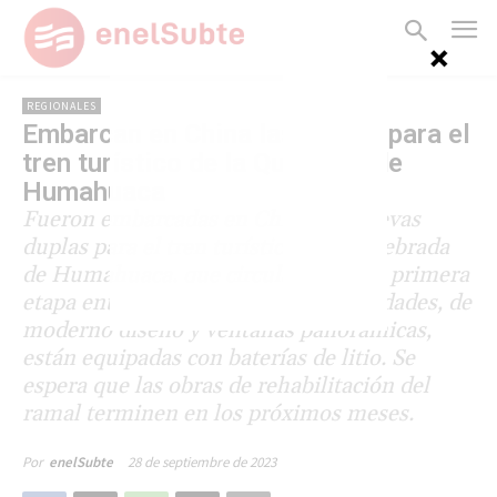
REGIONALES
Embarcan en China las duplas para el
tren turístico de la Quebrada de
Humahuaca
Fueron embarcadas en China las nuevas
duplas para el tren turístico de la Quebrada
de Humahuaca, que circulará en una primera
etapa entre Volcán y Tilcara. Las unidades, de
moderno diseño y ventanas panorámicas,
están equipadas con baterías de litio. Se
espera que las obras de rehabilitación del
ramal terminen en los próximos meses.
28 de septiembre de 2023
Por
enelSubte