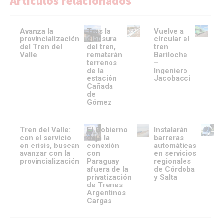
Artículos relacionados
Avanza la
Tras la
Vuelve a
provincialización
clausura
circular el
del Tren del
del tren,
tren
Valle
rematarán
Bariloche
terrenos
–
de la
Ingeniero
estación
Jacobacci
Cañada
de
Gómez
Tren del Valle:
El Gobierno
Instalarán
con el servicio
deja la
barreras
en crisis, buscan
conexión
automáticas
avanzar con la
con
en servicios
provincialización
Paraguay
regionales
afuera de la
de Córdoba
privatización
y Salta
de Trenes
Argentinos
Cargas