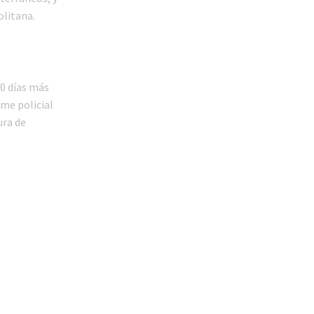
olitana.
30 días más
rme policial
ura de