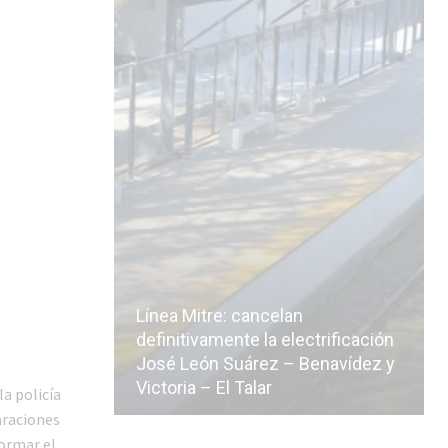
Línea Mitre: cancelan
icialmente
definitivamente la electrificación
n de la
José León Suárez – Benavídez y
Victoria – El Talar
la policía
araciones
formar el