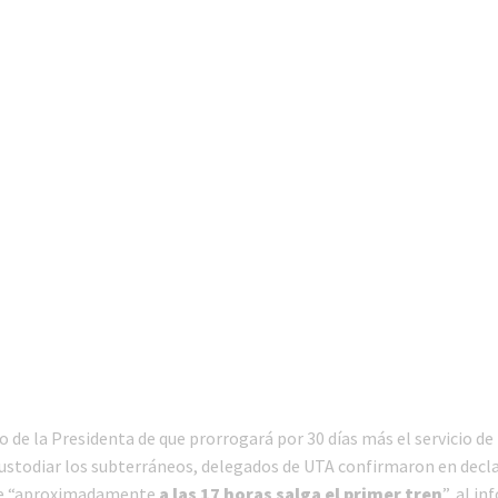
star en el sector privado por
Línea Mitre: dieron of
cambios sin fin al proyecto de
de baja la construcció
nea F
estación Nordelta
o de la Presidenta de que prorrogará por 30 días más el servicio de 
custodiar los subterráneos, delegados de UTA confirmaron en decl
que “aproximadamente
a las 17 horas salga el primer tren
”, al in