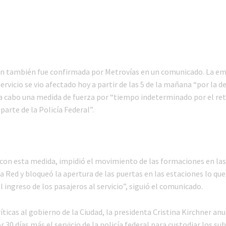
n también fue confirmada por Metrovías en un comunicado. La e
servicio se vio afectado hoy a partir de las 5 de la mañana “por la de
 a cabo una medida de fuerza por “tiempo indeterminado por el reti
parte de la Policía Federal”.
, con esta medida, impidió el movimiento de las formaciones en las
a Red y bloqueó la apertura de las puertas en las estaciones lo que
l ingreso de los pasajeros al servicio”, siguió el comunicado.
íticas al gobierno de la Ciudad, la presidenta Cristina Kirchner an
 30 días más el servicio de la policía federal para custodiar los su