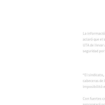
La informació
aclaró que el 
UTA de llevar
seguridad por 
“El sindicato
cabeceras de l
imposibilitó e
Con fuertes cr
prorrogará por