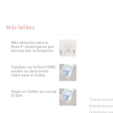
Más leídos
Más demoras para la
línea F: postergaron por
tercera vez la licitación
Cambios en la Red SUBE:
anulan un descuento
clave para el Subte
Male
los 
Viajar en Subte ya cuesta
$1684
la lí
Tras el anunci
federal para 
televisivas 