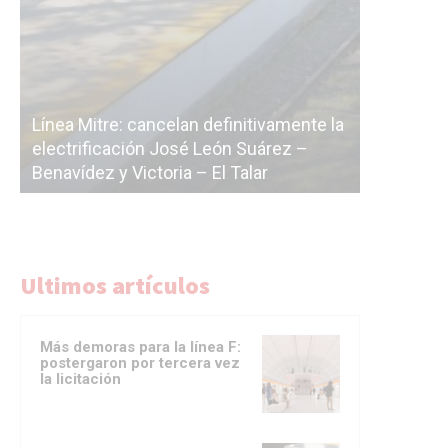
Subterrá
la
cáscara v
La Ciudad vuelve a postergar la
correr a 
licitación de la línea F
del Subt
Ultimos artículos
Más demoras para la línea F:
postergaron por tercera vez
la licitación