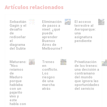
Artículos relacionados
Sebastián
Eliminación
El acceso
Gagin y el
de pasos a
terrestre al
desafío
nivel: ¿qué
Aeroparque:
de
puede
una
rediseñar
aprender
asignatura
el
Buenos
pendiente
diagrama
Aires de
del Subte
Melbourne?
Maturano:
Trenes
Privatización
“Nos
en
de los trenes:
reíamos
conflicto.
una decisión a
de
Los
contramano
Maduro
riesgos
del mundo
porque
de una
que ignora las
hablaba
marcha
oportunidades
con un
atrás
del servicio
pajarito
vivo y
este
habla con