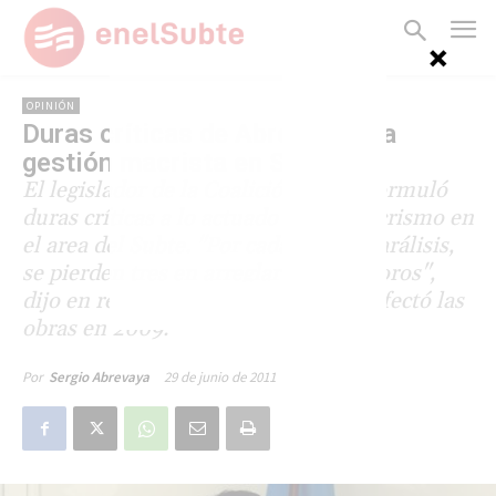
OPINIÓN
Duras críticas de Abrevaya a la
gestión macrista en Subtes
El legislador de la Coalición Cívica formuló
duras críticas a lo actuado por el macrismo en
el area del Subte. "Por cada año de parálisis,
se pierden tres en arreglar los deterioros",
dijo en referencia a la parálisis que afectó las
obras en 2009.
29 de junio de 2011
Por
Sergio Abrevaya