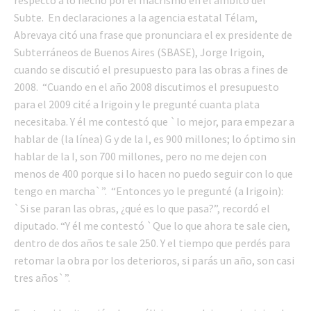
respecto a lo hecho por el macrismo en el ámbito del
Subte. En declaraciones a la agencia estatal Télam,
Abrevaya citó una frase que pronunciara el ex presidente de
Subterráneos de Buenos Aires (SBASE), Jorge Irigoin,
cuando se discutió el presupuesto para las obras a fines de
2008. “Cuando en el año 2008 discutimos el presupuesto
para el 2009 cité a Irigoin y le pregunté cuanta plata
necesitaba. Y él me contestó que `lo mejor, para empezar a
hablar de (la línea) G y de la I, es 900 millones; lo óptimo sin
hablar de la I, son 700 millones, pero no me dejen con
menos de 400 porque si lo hacen no puedo seguir con lo que
tengo en marcha`”. “Entonces yo le pregunté (a Irigoin):
`Si se paran las obras, ¿qué es lo que pasa?”, recordó el
diputado. “Y él me contestó `Que lo que ahora te sale cien,
dentro de dos años te sale 250. Y el tiempo que perdés para
retomar la obra por los deterioros, si parás un año, son casi
tres años`”.