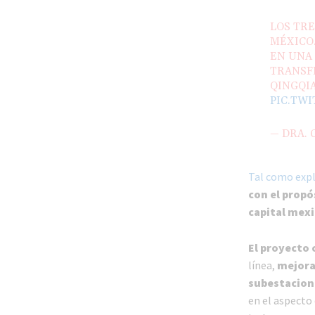
LOS TRE
MÉXICO.
EN UNA
TRANSF
QINGQIA
PIC.TW
— DRA.
Tal como exp
con el propó
capital mex
El proyecto
línea,
mejora
subestacion
en el aspecto