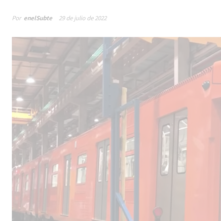
Por
enelSubte
29 de julio de 2022
Male
los 
la lí