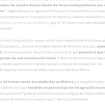
uedas de caucho desarrollado de forma independiente por
na”
, según destacó la agencia
Xinhua
. Esto le permitirá a la comp
iosa experiencia en la producción de material rodante neumático 
a mayor penetración en México
, que es “el mayor mercado mundial
 caucho”.
n está integrada por nueve coches con conexión entre sí y tiene u
2 pasajeros, con una velocidad máxima de 80 km/h. A su vez,
cuen
TC
(Communications-Based Train Control), lo que
permitirá que 
l grado de automatización GoA3
. Si bien no se eliminará la figu
s trenes cuentan con mando manual y cabinas de conducción- se
 algunas funciones de GoA4, explicaron desde el Metro.
es 28 trenes serán ensamblados en México
, en una planta que 
en Querétaro y que
tendrán un porcentaje de integración naci
Esto permitirá “generar transferencia tecnológica de China a Méxic
eación de empleos en nuestro país”, destacó Sheinbaum.