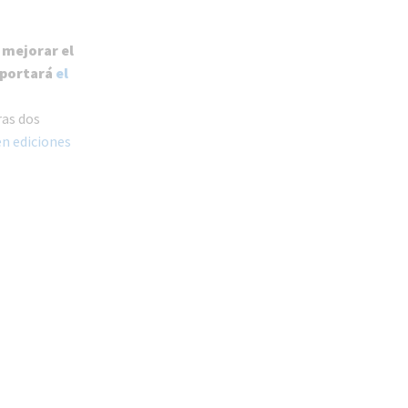
 mejorar el
 aportará
el
ras dos
n ediciones