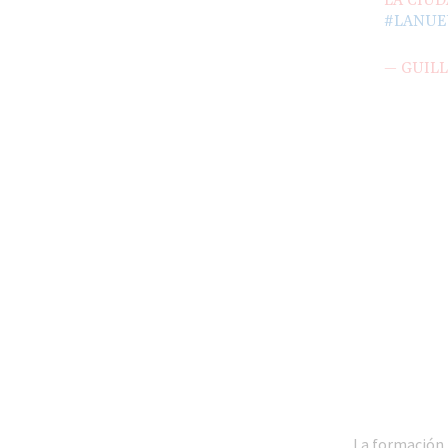
LA CIUD
#LANUE
— GUIL
La formación,