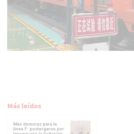
Más leídos
Más demoras para la
línea F: postergaron por
tercera vez la licitación