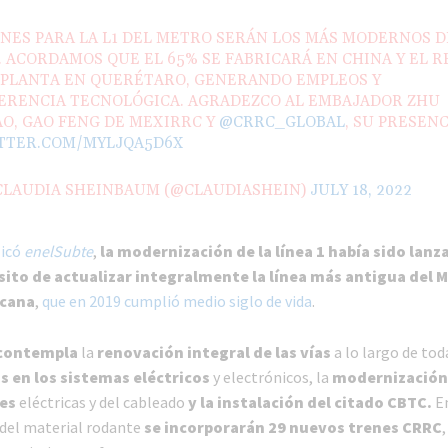
NES PARA LA L1 DEL METRO SERÁN LOS MÁS MODERNOS D
 ACORDAMOS QUE EL 65% SE FABRICARÁ EN CHINA Y EL R
 PLANTA EN QUERÉTARO, GENERANDO EMPLEOS Y
ERENCIA TECNOLÓGICA. AGRADEZCO AL EMBAJADOR ZHU
O, GAO FENG DE MEXIRRC Y
@CRRC_GLOBAL
, SU PRESENC
ITTER.COM/MYLJQA5D6X
 CLAUDIA SHEINBAUM (@CLAUDIASHEIN)
JULY 18, 2022
licó
enelSubte
,
la modernización de la línea 1 había sido lanz
sito de actualizar integralmente la línea más antigua del M
icana
,
que en 2019 cumplió medio siglo de vida
.
 contempla
la
renovación integral de las vías
a lo largo de tod
s en los sistemas eléctricos
y electrónicos, la
modernización
es
eléctricas y del cableado
y la instalación del citado CBTC.
En
 del material rodante
se incorporarán 29 nuevos trenes CRRC
,