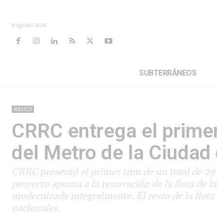
9 agosto 2026
SUBTERRÁNEOS
MÉXICO
CRRC entrega el primer 
del Metro de la Ciudad
CRRC presentó el primer tren de un total de 29 
proyecto apunta a la renovación de la flota de l
modernizada integralmente. El resto de la flot
nacionales.