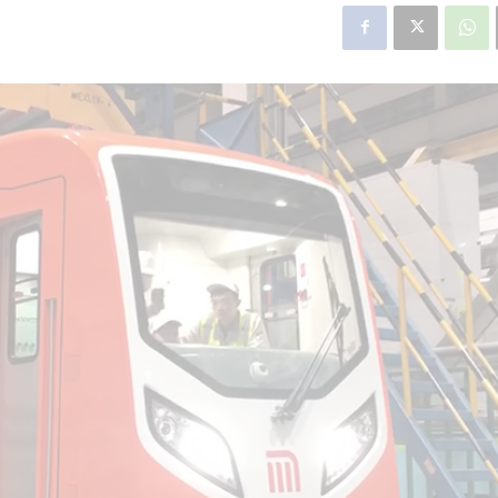
star en el sector privado por
Línea Mitre: dieron of
cambios sin fin al proyecto de
de baja la construcció
nea F
estación Nordelta