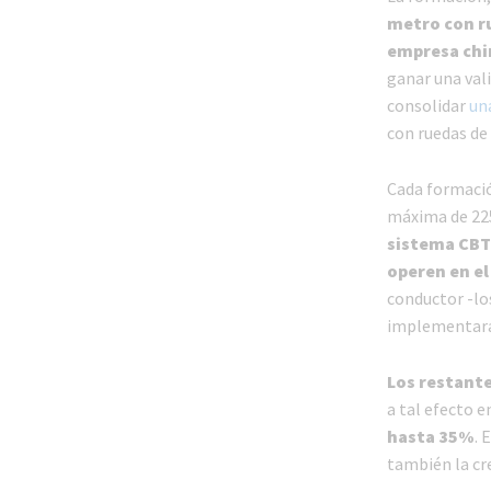
metro con r
empresa chi
ganar una val
consolidar
un
con ruedas de
Cada formació
máxima de 225
sistema CB
operen en e
conductor -lo
implementarán
Los restant
a tal efecto 
hasta 35%
. 
también la cr