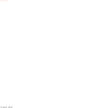
IZA.
tren de