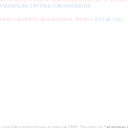
AD DE MÉXICO. POR TU SEGURIDAD, EL METRO SE MODERN
VALINEA1
PIC.TWITTER.COM/9VSGXK2IFE
LERMO CALDERÓN (@GCALDERON_METRO)
JULY 18, 2022
 cuya fabricación estuvo a cargo de CRRC Zhuzhou, es
“el primer 