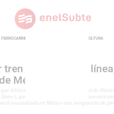
FERROCARRILES
INTERNACIONAL
CULTURA
tren nuevo para la línea
 de México
que fabricará para el Metro de la Ciudad de México
a línea 1, que ya cumplió medio siglo, y que está si
a será ensamblada en México con integración de pie