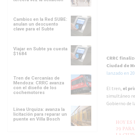
Cambios en la Red SUBE:
anulan un descuento
clave para el Subte
Viajar en Subte ya cuesta
$1684
CRRC finalizó
Ciudad de M
lanzado en 20
Tren de Cercanías de
Mendoza: CRRC avanza
con el diseño de los
El tren,
el pr
cochemotores
simultáneo rea
Gobierno de l
Línea Urquiza: avanza la
licitación para reparar un
puente en Villa Bosch
HOY ES 
29 PAR