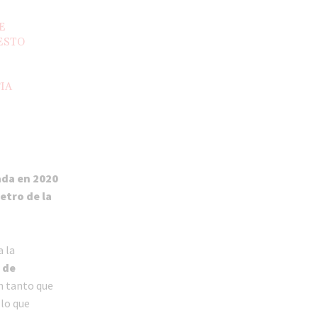
E
ESTO
IA
ada en 2020
etro de la
a la
 de
 tanto que
 lo que