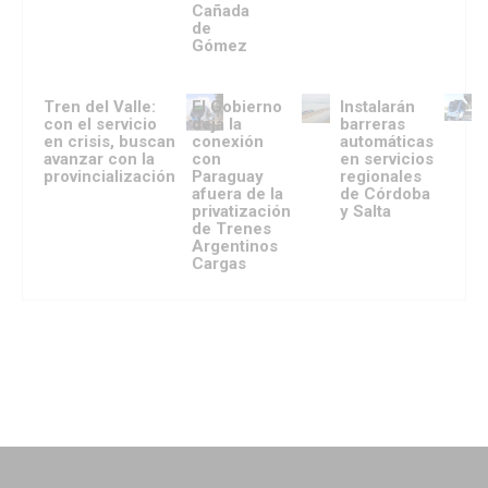
Cañada
de
Gómez
Tren del Valle:
El Gobierno
Instalarán
con el servicio
deja la
barreras
en crisis, buscan
conexión
automáticas
avanzar con la
con
en servicios
provincialización
Paraguay
regionales
afuera de la
de Córdoba
privatización
y Salta
de Trenes
Argentinos
Cargas