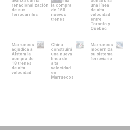
avanza con la
confirma
construirá
renacionalización
la compra
una línea
de sus
de 150
de alta
ferrocarriles
nuevos
velocidad
trenes
entre
Toronto y
Quebec
Marruecos
China
Marruecos
adjudica a
construirá
moderniza
Alstom la
una nueva
su sistema
compra de
línea de
ferroviario
18 trenes
alta
de alta
velocidad
velocidad
en
Marruecos