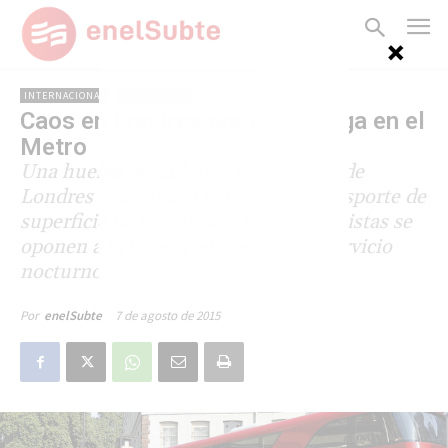
INTERNACIONAL
REINO UNIDO
Caos en Londres por una huelga en el
Metro
Una huelga de 24 horas en el Metro de
Londres ocasionó el colapso del transporte de
superficie de esa ciudad. Los sindicalistas se
oponen a la puesta en marcha del servicio
nocturno en fines de semana.
7 de agosto de 2015
Por
enelSubte