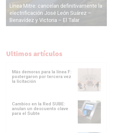
 la
cáscara 
La Ciudad vuelve a postergar la
correr a
licitación de la línea F
del Sub
Ultimos artículos
Más demoras para la línea F:
postergaron por tercera vez
la licitación
Cambios en la Red SUBE:
anulan un descuento clave
para el Subte