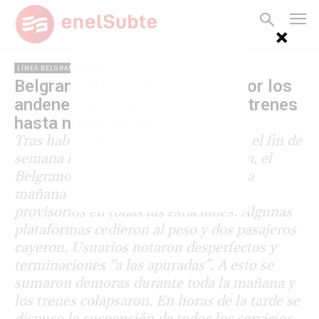
LÍNEA BELGRANO NORTE
Belgrano Norte: tras el caos por los
andenes provisorios no habrá trenes
hasta nuevo aviso
Tras haber estado interrumpido todo el fin de
semana largo por obras de adaptación, el
Belgrano Norte reanudó servicio en la
mañana de este lunes con andenes
provisorios en todas las estaciones. Algunas
plataformas cedieron al peso y dos pasajeros
cayeron. Usuarios notaron desperfectos y
terminaciones "a las apuradas". A esto se
sumaron demoras durante toda la mañana y
los trenes colapsaron. En horas de la tarde se
dispuso la suspensión de todos los servicios