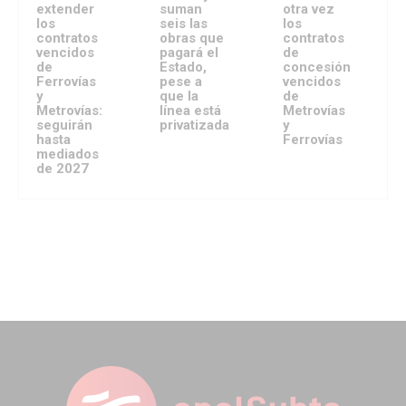
extender
suman
otra vez
los
seis las
los
contratos
obras que
contratos
vencidos
pagará el
de
de
Estado,
concesión
Ferrovías
pese a
vencidos
y
que la
de
Metrovías:
línea está
Metrovías
seguirán
privatizada
y
hasta
Ferrovías
mediados
de 2027