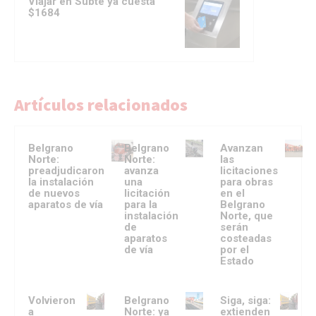
Viajar en Subte ya cuesta
$1684
Artículos relacionados
Belgrano
Belgrano
Avanzan
Norte:
Norte:
las
preadjudicaron
avanza
licitaciones
la instalación
una
para obras
de nuevos
licitación
en el
aparatos de vía
para la
Belgrano
instalación
Norte, que
de
serán
aparatos
costeadas
de vía
por el
Estado
Volvieron
Belgrano
Siga, siga:
a
Norte: ya
extienden