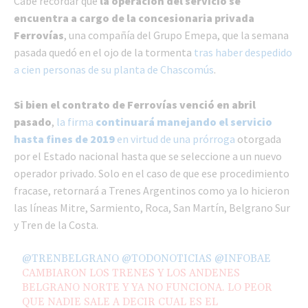
Cabe recordar que
la operación del servicio se
encuentra a cargo de la concesionaria privada
Ferrovías
, una compañía del Grupo Emepa, que la semana
pasada quedó en el ojo de la tormenta
tras haber despedido
a cien personas de su planta de Chascomús
.
Si bien el contrato de Ferrovías venció en abril
pasado
,
la firma
continuará manejando el servicio
hasta fines de 2019
en virtud de una prórroga
otorgada
por el Estado nacional hasta que se seleccione a un nuevo
operador privado. Solo en el caso de que ese procedimiento
fracase, retornará a Trenes Argentinos como ya lo hicieron
las líneas Mitre, Sarmiento, Roca, San Martín, Belgrano Sur
y Tren de la Costa.
@TRENBELGRANO
@TODONOTICIAS
@INFOBAE
CAMBIARON LOS TRENES Y LOS ANDENES
BELGRANO NORTE Y YA NO FUNCIONA. LO PEOR
QUE NADIE SALE A DECIR CUAL ES EL