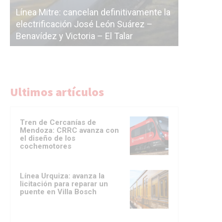
Subterrá
a
cáscara v
La Ciudad vuelve a postergar la
correr a 
licitación de la línea F
del Subte
Ultimos artículos
Tren de Cercanías de
Mendoza: CRRC avanza con
el diseño de los
cochemotores
Línea Urquiza: avanza la
licitación para reparar un
puente en Villa Bosch