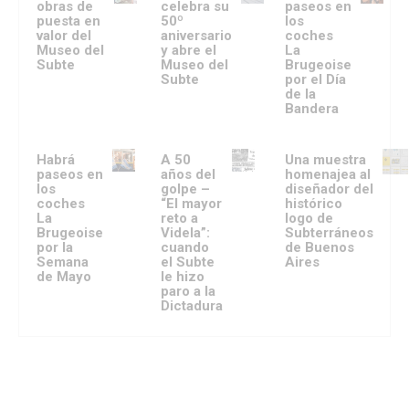
obras de
celebra su
paseos en
puesta en
50º
los
valor del
aniversario
coches
Museo del
y abre el
La
Subte
Museo del
Brugeoise
Subte
por el Día
de la
Bandera
Habrá
A 50
Una muestra
paseos en
años del
homenajea al
los
golpe –
diseñador del
coches
“El mayor
histórico
La
reto a
logo de
Brugeoise
Videla”:
Subterráneos
por la
cuando
de Buenos
Semana
el Subte
Aires
de Mayo
le hizo
paro a la
Dictadura