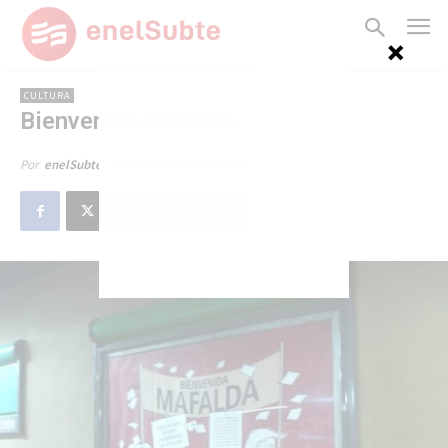
CULTURA
Bienvenida Mafalda
20 de noviembre de 2008
Por
enelSubte