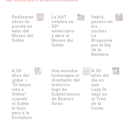
Realizarán
La AAT
Habrá
obras de
celebra su
paseos en
puesta en
50º
los
valor del
aniversario
coches
Museo del
y abre el
La
Subte
Museo del
Brugeoise
Subte
por el Día
de la
Bandera
A 50
Una muestra
A 30
años del
homenajea al
años del
golpe –
diseñador del
día en
“El mayor
histórico
que
reto a
logo de
Lady Di
Videla”:
Subterráneos
viajó en
cuando
de Buenos
el Tren
el Subte
Aires
de la
le hizo
Costa
paro a la
Dictadura