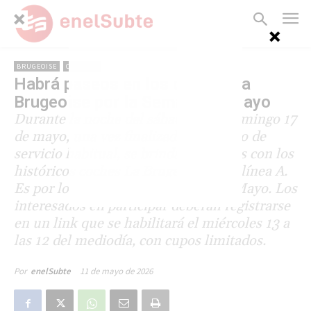
BRUGEOISE
CULTURA
Habrá paseos en los coches La
Brugeoise por la Semana de Mayo
Durante la noche del sábado 16 al domingo 17
de mayo, una vez finalizado el horario de
servicio habitual, se brindarán paseos con los
históricos coches La Brugeoise en la línea A.
Es por los festejos de la Semana de Mayo. Los
interesados en participar deberán registrarse
en un link que se habilitará el miércoles 13 a
las 12 del mediodía, con cupos limitados.
11 de mayo de 2026
Por
enelSubte