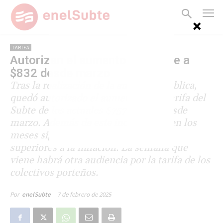
TARIFA
Autorizan el aumento del Subte a
$832 desde marzo
Tras la realización de la audiencia pública,
quedó autorizado el aumento de la tarifa del
Subte de los actuales $757 a $832 desde
marzo. Además de este incremento, en los
meses siguientes se aplicarán subas
superiores a la inflación. La semana que
viene habrá otra audiencia por la tarifa de los
colectivos porteños.
7 de febrero de 2025
Por
enelSubte