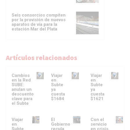
Seis consorcios compiten
por la provisión de nuevos
aparatos de vía para la
estación Mar del Plata
Artículos relacionados
Cambios
Viajar
Viajar
en la Red
en
en
SUBE:
Subte
Subte
anulan un
ya
ya
descuento
cuesta
cuesta
clave para
$1684
$1621
el Subte
Viajar
El
Con el
en
Gobierno
servicio
Subte
recula
en crisis,