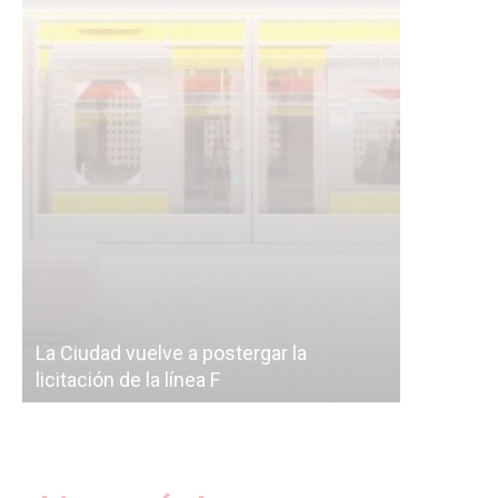
Subterrán
a
cáscara v
La Ciudad vuelve a postergar la
correr a 
licitación de la línea F
del Subte