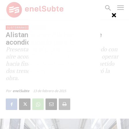
SUBTERRÁNEOS
LÍNEA D
Alistan primer Alstom con aire
acondicionado para la línea D
Presentaron el primer Alstom adaptado con
aire acondicionado, que comenzará a operar
hacia fines de este mes. Habían prometido
dos trenes para enero, pero se demoró la
obra.
13 de febrero de 2015
Por
enelSubte