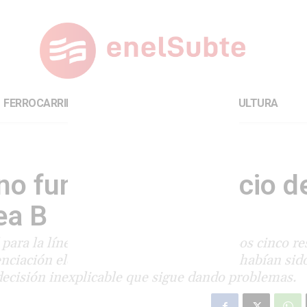
FERROCARRILES
INTERNACIONAL
CULTURA
no funcionan un tercio d
ea B
para la línea B sólo funcionan nueve. Los cinco re
enciación eléctrica, que inicialmente no habían sid
 decisión inexplicable que sigue dando problemas.