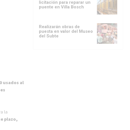
licitación para reparar un
puente en Villa Bosch
Realizarán obras de
puesta en valor del Museo
del Subte
0 usados al
nes
a la
e plazo,