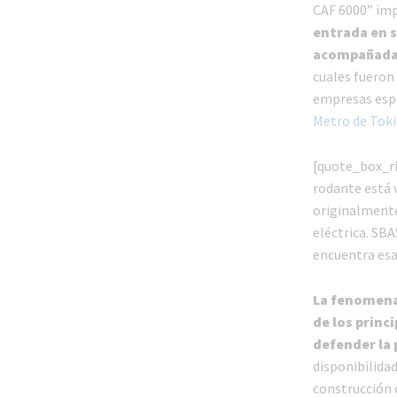
CAF 6000” imp
entrada en s
acompañada
cuales fueron
empresas espe
Metro de Tok
[quote_box_ri
rodante está v
originalmente 
eléctrica. SBA
encuentra esa
La fenomenal
de los prin
defender la 
disponibilida
construcción 