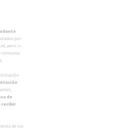
 rodante
cutados por
tal, pero
se
or consumo
a.
licitación
entación
antel,
nsa de
 recibir
iento de los