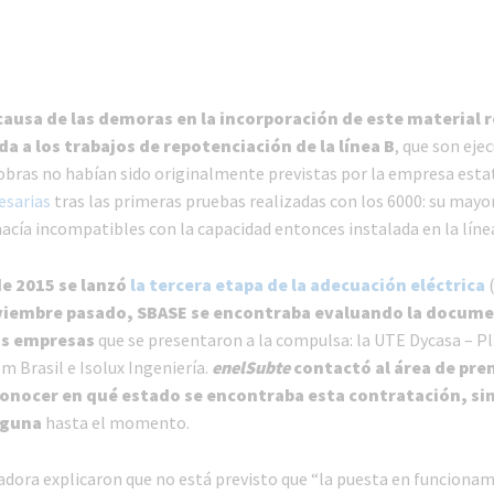
 causa de las demoras en la incorporación de este material
da a los trabajos de repotenciación de la línea B
, que son eje
obras no habían sido originalmente previstas por la empresa esta
esarias
tras las primeras pruebas realizadas con los 6000: su may
hacía incompatibles con la capacidad entonces instalada en la líne
de 2015 se lanzó
la tercera etapa de la adecuación eléctrica
(
viembre pasado, SBASE se encontraba evaluando la docum
las empresas
que se presentaron a la compulsa: la UTE Dycasa – Pl
m Brasil e Isolux Ingeniería.
enelSubte
contactó al área de pre
onocer en qué estado se encontraba esta contratación, sin
lguna
hasta el momento.
adora explicaron que no está previsto que “la puesta en funcionam