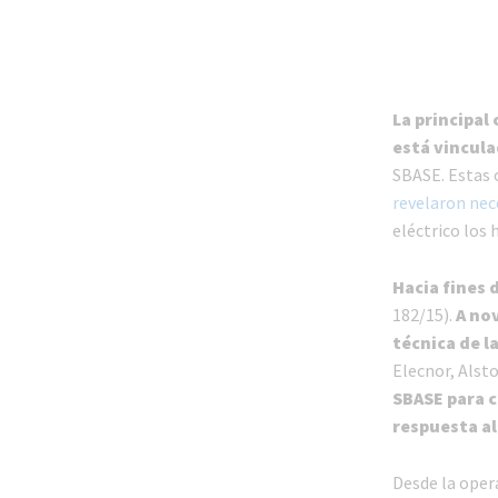
La principal
está vincula
SBASE. Estas 
revelaron nec
eléctrico los 
Hacia fines 
182/15).
A no
técnica de 
Elecnor, Alsto
SBASE para c
respuesta a
Desde la oper