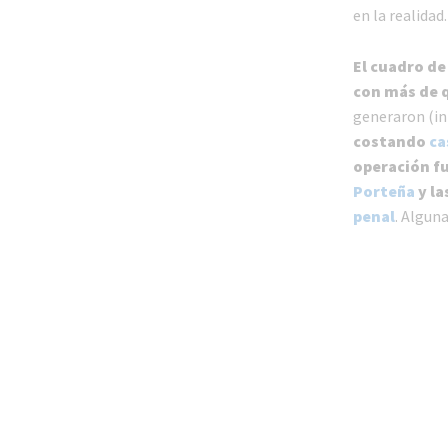
en la realidad.
El cuadro de
con más de 
generaron (in
costando
ca
operación f
Porteña
y la
penal
. Algun