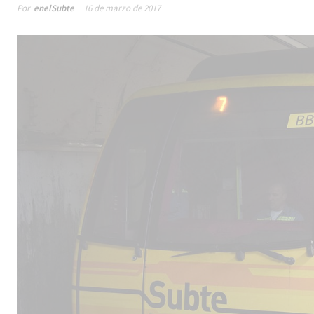
Por
enelSubte
16 de marzo de 2017