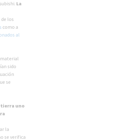
ubishi.
La
 de los
s
como a
onados al
 material
ían sido
cuación
ue se
 tierra uno
ra
ar la
 se verifica