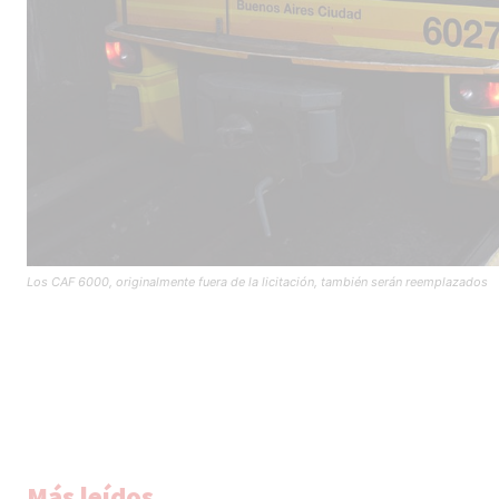
Los CAF 6000, originalmente fuera de la licitación, también serán reemplazados
Más leídos