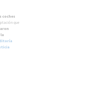
s coches
aptación que
aron
,
la
ditoría
ticia