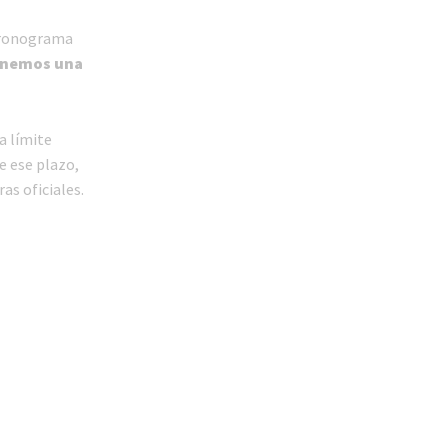
 cronograma
enemos una
a límite
e ese plazo,
as oficiales.