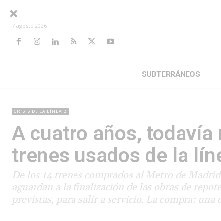
7 agosto 2026
SUBTERRÁNEOS
CRISIS DE LA LÍNEA B
A cuatro años, todavía 
trenes usados de la lín
De los 14 trenes comprados al Metro de Madrid 
aguardan a la finalización de las obras de repot
previstas, para salir a servicio. La compra: una