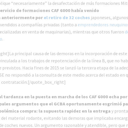
lique “necesariamente” la desafectación de más formaciones Mits
ervicio de formaciones CAF 6000 había venido
 anteriormente por
el retiro de 32 coches
japoneses, algunos
 vendidos a compañías privadas (tanto a
emprendedores neuquino
cializadas en venta de maquinarias), mientras que otros fueron
d
io
.
ght]La principal causa de las demoras en la incorporación de este
inculada a los trabajos de repotenciación de la línea B, que no hab
previstos. Hacia fines de 2015 se lanzó la tercera etapa de la ade
SE no respondió a la consulta de este medio acerca del estado en q
 contratación.[/quote_box_right]
 tardanza en la puesta en marcha de los CAF 6000 echa por
cipales argumentos que el GCBA oportunamente esgrimió pa
polémica compra: la supuesta rapidez en la entrega
y pronta
d del material rodante, evitando las demoras que implicaba encarg
de coches nuevos. Un argumento razonable y atendible, pero que no