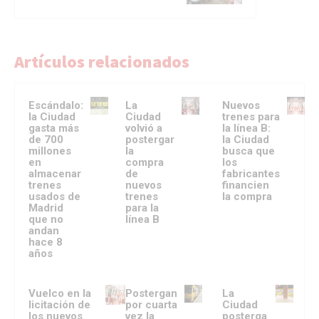
Artículos relacionados
Escándalo:
La
Nuevos
la Ciudad
Ciudad
trenes para
gasta más
volvió a
la línea B:
de 700
postergar
la Ciudad
millones
la
busca que
en
compra
los
almacenar
de
fabricantes
trenes
nuevos
financien
usados de
trenes
la compra
Madrid
para la
que no
línea B
andan
hace 8
años
Vuelco en la
Postergan
La
licitación de
por cuarta
Ciudad
los nuevos
vez la
posterga