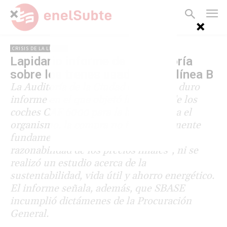
CRISIS DE LA LÍNEA B
Lapidario informe de la Auditoría
sobre los trenes usados de la línea B
La Auditoría de la Ciudad elaboró un duro
informe en el que objetó la compra de los
coches CAF 6000 para la línea B. Para el
organismo, la compra no fue debidamente
fundamentada, no se verificó "la
razonabilidad de los precios finales", ni se
realizó un estudio acerca de la
sustentabilidad, vida útil y ahorro energético.
El informe señala, además, que SBASE
incumplió dictámenes de la Procuración
General.