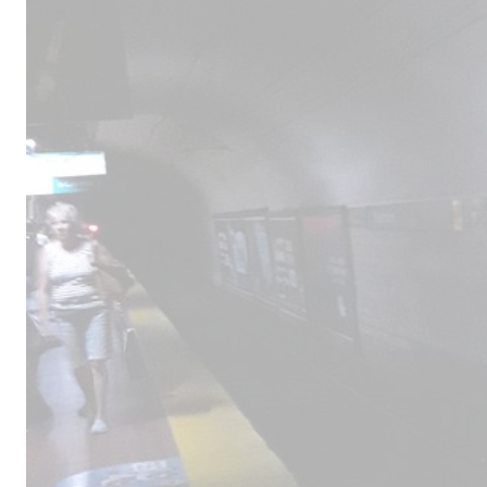
Male
los 
la lí