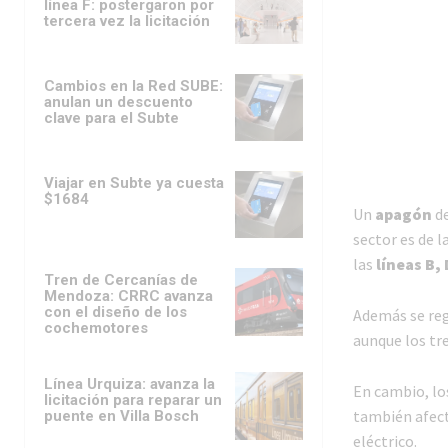
línea F: postergaron por
tercera vez la licitación
Cambios en la Red SUBE:
anulan un descuento
clave para el Subte
Viajar en Subte ya cuesta
$1684
Un
apagón
de
sector es de l
las
líneas B, 
Tren de Cercanías de
Mendoza: CRRC avanza
con el diseño de los
Además se re
cochemotores
aunque los tr
Línea Urquiza: avanza la
En cambio, lo
licitación para reparar un
también afect
puente en Villa Bosch
eléctrico.