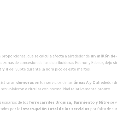
 proporciones, que se calcula afecta a alrededor de
un
millón
de
as zonas de concesión de las distribuidoras Edenor y Edesur, dejó sin
D y H
del Subte durante la hora pico de este martes.
gistraron
demoras
en los servicios de las
líneas A y C
alrededor de
enes volvieron a circular con normalidad relativamente pronto.
s usuarios de los
ferrocarriles Urquiza, Sarmiento y Mitre
se 
ados por la
interrupción total de los servicios
por falta de su