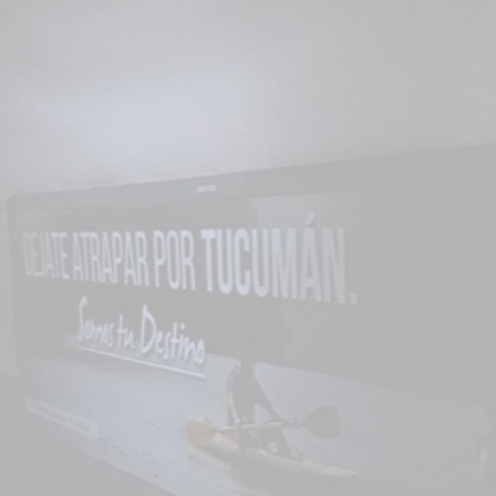
star en el sector privado por
Línea Mitre: dieron of
cambios sin fin al proyecto de
de baja la construcció
nea F
estación Nordelta