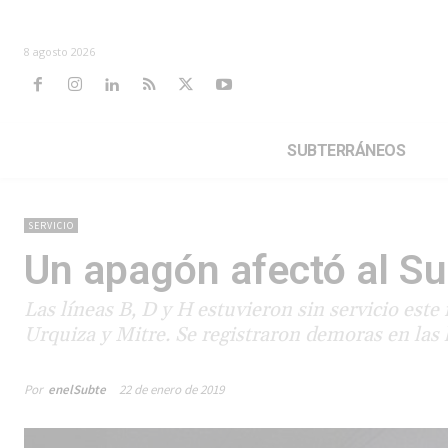
8 agosto 2026
SUBTERRÁNEOS
SERVICIO
Un apagón afectó al Sub
Las líneas B, D y H estuvieron sin servicio este 
Urquiza y Mitre. Se registraron demoras en las 
Por
enelSubte
22 de enero de 2019