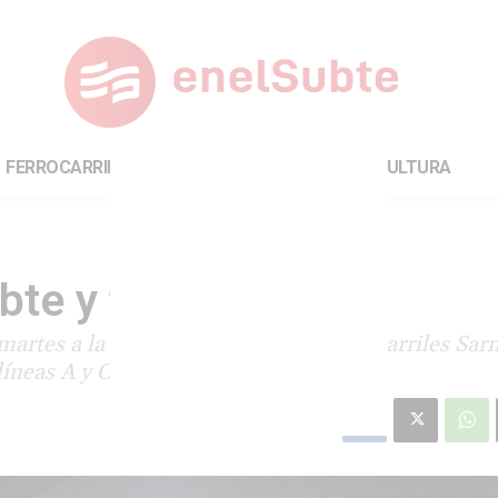
FERROCARRILES
INTERNACIONAL
CULTURA
te y ferrocarriles
martes a la tarde, al igual que los ferrocarriles Sar
líneas A y C