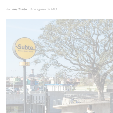
Por
enelSubte
9 de agosto de 2023
Male
los 
la lí