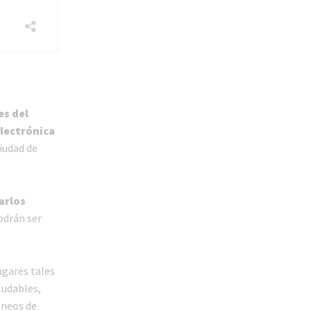
es del
Electrónica
Ciudad de
arlos
odrán ser
ugares tales
ludables,
áneos de