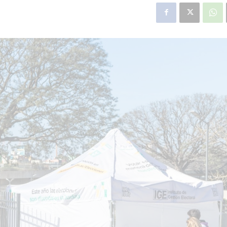
star en el sector privado por
Línea Mitre: dieron of
cambios sin fin al proyecto de
de baja la construcció
nea F
estación Nordelta