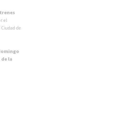
 trenes
r el
a Ciudad de
 domingo
 de la