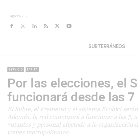
6 agosto 2026
SUBTERRÁNEOS
SERVICIO
TARIFA
Por las elecciones, el S
funcionará desde las 7
El Subte, el Premetro y el sistema Ecobici serán
Además, la red comenzará a funcionar a las 7, un
votantes y personal afectado a la organización d
trenes metropolitanos.