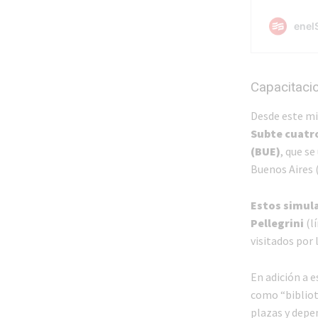
Capacitacio
Desde este mié
Subte cuatro
(BUE)
, que se
Buenos Aires 
Estos simula
Pellegrini
(lí
visitados por 
En adición a 
como “bibliot
plazas y depe