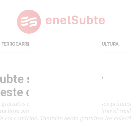
FERROCARRILES
INTERNACIONAL
CULTURA
ubte será gratuito y
 este domingo
 gratuitos este domingo por las elecciones primari
a hora antes que lo habitual, para facilitar el tras
e los comicios. También serán gratuitos los colecti