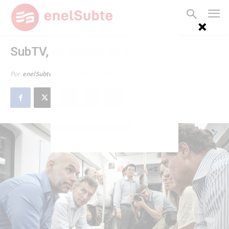
SubTV, en manos de Larreta
14 de junio de 2013
Por
enelSubte