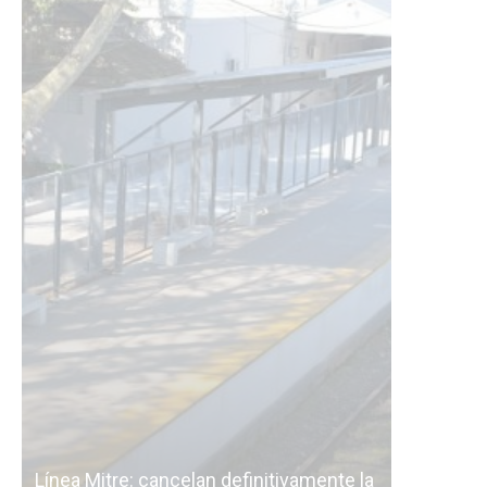
Subterr
la
cáscara 