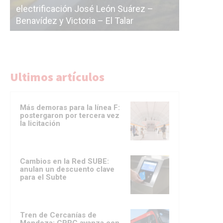
La Ciudad vuelve a postergar la
correr a
licitación de la línea F
del Sub
Ultimos artículos
Más demoras para la línea F:
postergaron por tercera vez
la licitación
Cambios en la Red SUBE:
anulan un descuento clave
para el Subte
Tren de Cercanías de