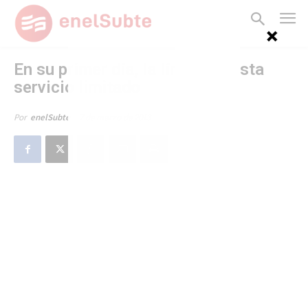
En su primer día, la línea A presta
servicio limitado
7 de marzo de 2013
Por
enelSubte