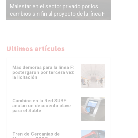
Malestar en el sector privado por los
Línea Mit
cambios sin fin al proyecto de la línea F
la constr
Ultimos artículos
Más demoras para la línea F:
postergaron por tercera vez
la licitación
Cambios en la Red SUBE:
anulan un descuento clave
para el Subte
Tren de Cercanías de