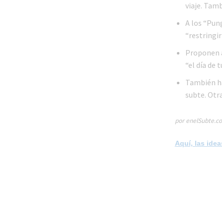
viaje. Tam
A los “Pun
“restringi
Proponen a
“el día de 
También ha
subte. Otr
por enelSubte.co
Aquí, las ide