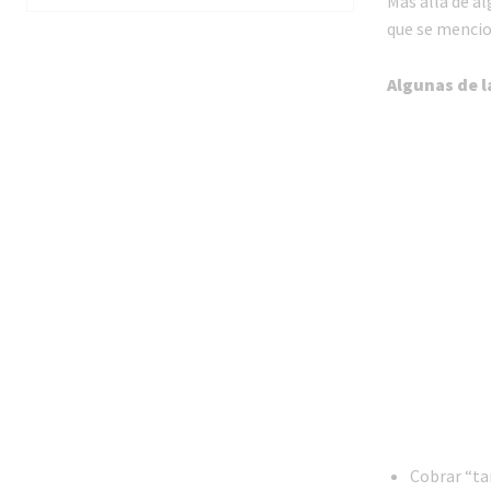
Más allá de a
que se mencio
Algunas de l
Cobrar “tar