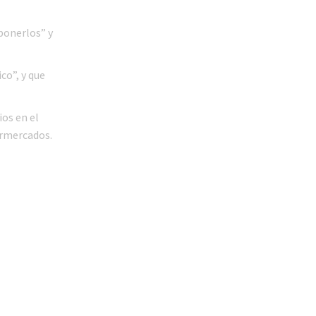
ponerlos” y
co”, y que
os en el
permercados.