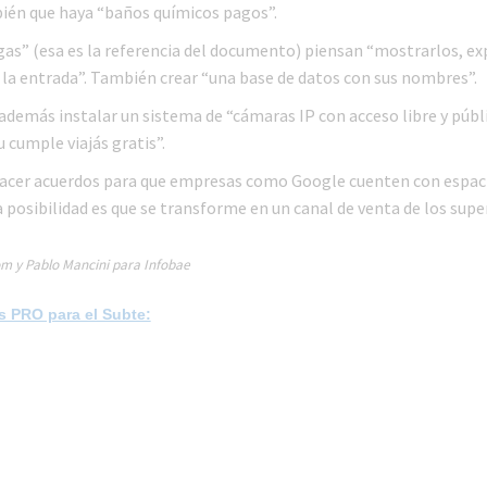
bién que haya “baños químicos pagos”.
gas” (esa es la referencia del documento) piensan “mostrarlos, ex
r la entrada”. También crear “una base de datos con sus nombres”.
demás instalar un sistema de “cámaras IP con acceso libre y públi
tu cumple viajás gratis”.
cer acuerdos para que empresas como Google cuenten con espaci
a posibilidad es que se transforme en un canal de venta de los su
m y Pablo Mancini para Infobae
as PRO para el Subte: