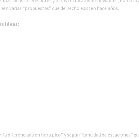
lgunas ideas interesantes y otras técnicamente inviables, llama la
nen varias “propuestas” que de hecho existen hace años.
as ideas:
ifa diferenciada en hora pico” y según “cantidad de estaciones” qu