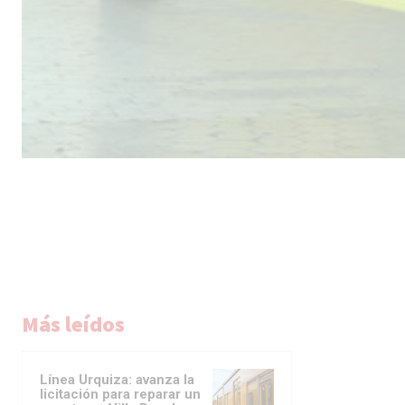
Más leídos
Línea Urquiza: avanza la
licitación para reparar un