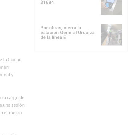
$1684
Por obras, cierra la
estación General Urquiza
de la línea E
e la Ciudad
ienen
munal y
n a cargo de
e una sesión
en el metro