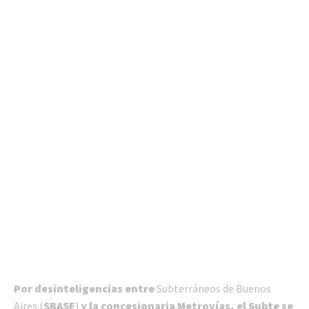
Por desinteligencias entre
Subterráneos de Buenos
Aires (
SBASE
)
y la concesionaria Metrovías, el Subte se