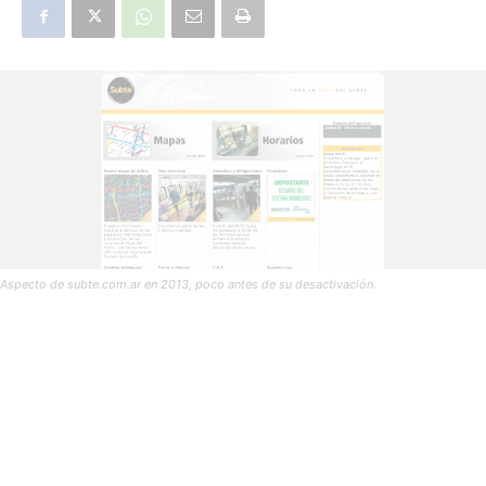
Aspecto de subte.com.ar en 2013, poco antes de su desactivación.