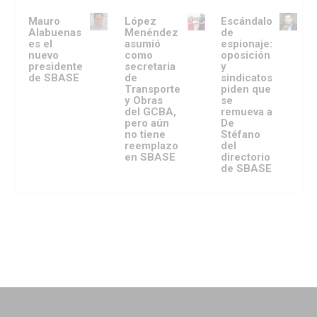
Mauro
López
Escándalo
Alabuenas
Menéndez
de
es el
asumió
espionaje:
nuevo
como
oposición
presidente
secretaria
y
de SBASE
de
sindicatos
Transporte
piden que
y Obras
se
del GCBA,
remueva a
pero aún
De
no tiene
Stéfano
reemplazo
del
en SBASE
directorio
de SBASE