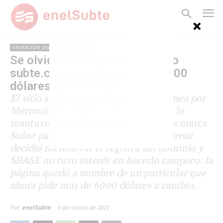
OPERACIÓN DEL SUBTE
SBASE
Se olvidaron de renovar el sitio
subte.com.ar y ahora piden 6000
dólares de “rescate”
El sitio subte.com.ar fue puesto en línea por
Metrovías en 2002. La concesionaria lo
mantuvo activo hasta 2013, cuando la marca
Subte pasó a SBASE. En 2017, la empresa
decidió no renovar el registro del dominio y
SBASE no tuvo interés en hacerlo tampoco: la
página quedó a nombre de un particular que
ahora pide más de 6000 dólares a cambio.
4 de marzo de 2021
Por
enelSubte