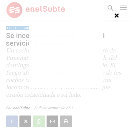
LARGA DISTANCIA
Se incendió un cochemotor del
servicio a Pinamar
Un cochemotor del servicio Divisadero de
Pinamar sufrió un incendio en la tarde del
domingo en la estación General Guido. El
fuego afectó la sección central de uno de los
coches cabecera y provocó daños en una
locomotora del tren a Mar del Plata que
estaba estacionada a su lado.
21 de noviembre de 2021
Por
enelSubte