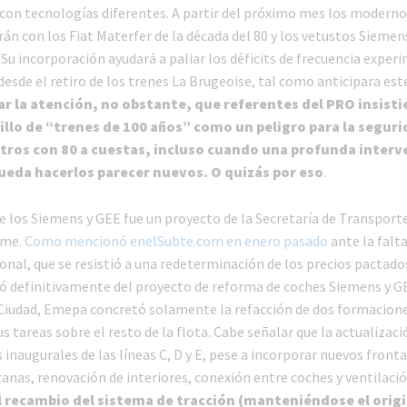
con tecnologías diferentes. A partir del próximo mes los modern
rán con los Fiat Materfer de la década del 80 y los vetustos Siemens
 Su incorporación ayudará a paliar los déficits de frecuencia expe
 desde el retiro de los trenes La Brugeoise, tal como anticipara est
ar la atención, no obstante, que referentes del PRO insist
uillo de “trenes de 100 años” como un peligro para la segur
tros con 80 a cuestas, incluso cuando una profunda interv
eda hacerlos parecer nuevos. O quizás por eso
.
de los Siemens y GEE fue un proyecto de la Secretaría de Transport
ime.
Como mencionó enelSubte.com en enero pasado
ante la falt
onal, que se resistió a una redeterminación de los precios pactado
ó definitivamente del proyecto de reforma de coches Siemens y G
 Ciudad, Emepa concretó solamente la refacción de dos formacion
 tareas sobre el resto de la flota. Cabe señalar que la actualizaci
 inaugurales de las líneas C, D y E, pese a incorporar nuevos front
anas, renovación de interiores, conexión entre coches y ventilaci
l recambio del sistema de tracción (manteniéndose el origi