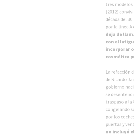
tres modelos 
(2012) convivi
década del 30.
por la linea A
deja de llam
con el latig
incorporar o
cosmética pu
La refacción 
de Ricardo Ja
gobierno naci
se desentendi
traspaso a la
congelando sus
por los coches
puertas y vent
no incluyó e