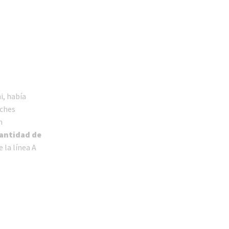
, había
oches
n
cantidad de
 la línea A