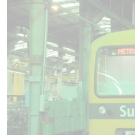
Male
los 
la lí