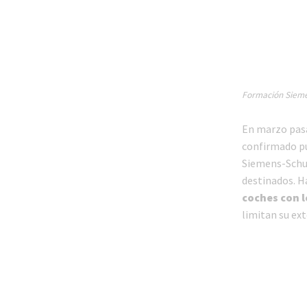
Formación Siemen
En marzo pasa
confirmado pú
Siemens-Schuc
destinados. 
coches con l
limitan su ext