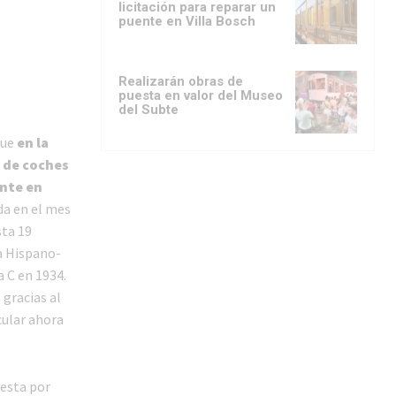
licitación para reparar un
puente en Villa Bosch
Realizarán obras de
puesta en valor del Museo
del Subte
que
en la
s de coches
nte en
da en el mes
sta 19
a Hispano-
 C en 1934.
 gracias al
cular ahora
uesta por