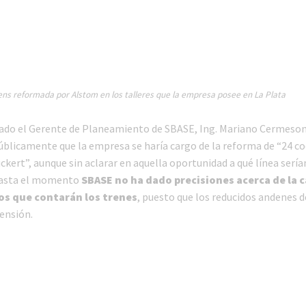
s reformada por Alstom en los talleres que la empresa posee en La Plata
do el Gerente de Planeamiento de SBASE, Ing. Mariano Cermesoni
blicamente que la empresa se haría cargo de la reforma de “24 c
kert”, aunque sin aclarar en aquella oportunidad a qué línea sería
Hasta el momento
SBASE no ha dado precisiones acerca de la 
os que contarán los trenes
, puesto que los reducidos andenes de
ensión.