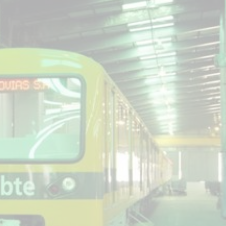
star en el sector privado por
Línea Mitre: dieron of
cambios sin fin al proyecto de
de baja la construcció
nea F
estación Nordelta