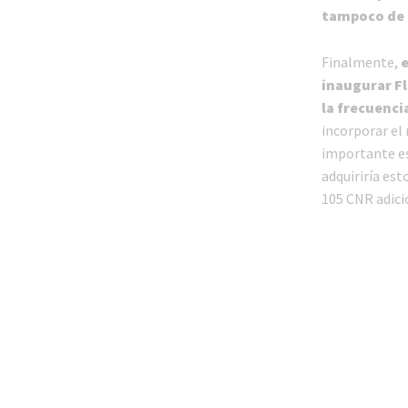
tampoco de 
Finalmente,
e
inaugurar Fl
la frecuencia
incorporar el
importante es
adquiriría est
105 CNR adici