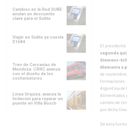
Cambios en la Red SUBE:
anulan un descuento
clave para el Subte
Viajar en Subte ya cuesta
$1684
El presidente
segunda quin
Siemens-Sch
Tren de Cercanías de
Alemania a p
Mendoza: CRRC avanza
con el diseño de los
de noviembre,
cochemotores
formaciones. 
Argentina de O
Línea Urquiza: avanza la
Alimentados po
licitación para reparar un
cambio de ten
puente en Villa Bosch
por dicha líne
De esta forma