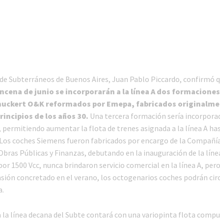
 de Subterráneos de Buenos Aires, Juan Pablo Piccardo, confirmó 
cena de junio se incorporarán a la línea A dos formacione
uckert O&K reformados por Emepa, fabricados originalme
rincipios de los años 30.
Una
tercera formación sería incorpora
 permitiendo aumentar la flota de trenes asignada a la línea A ha
Los coches Siemens fueron fabricados por encargo de la Compañí
bras Públicas y Finanzas, debutando en la inauguración de la línea
r 1500 Vcc, nunca brindaron servicio comercial en la línea A, pero
sión concretado en el verano, los octogenarios coches podrán cir
a.
 la línea decana del Subte contará con una variopinta flota comp