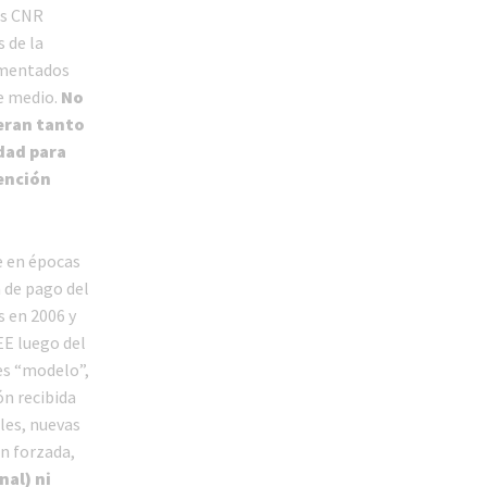
os CNR
 de la
rimentados
e medio.
No
ieran tanto
idad para
ención
e en épocas
a de pago del
s en 2006 y
EE luego del
es “modelo”,
ón recibida
ales, nuevas
ón forzada,
nal)
ni