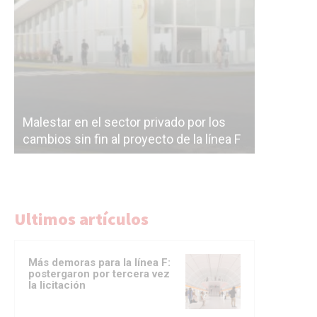
Malestar en el sector privado por los
Línea Mit
cambios sin fin al proyecto de la línea F
la constr
Ultimos artículos
Más demoras para la línea F:
postergaron por tercera vez
la licitación