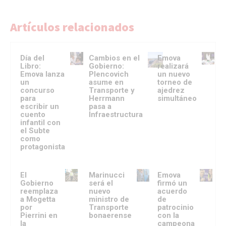
Artículos relacionados
Día del
Cambios en el
Emova
Libro:
Gobierno:
realizará
Emova lanza
Plencovich
un nuevo
un
asume en
torneo de
concurso
Transporte y
ajedrez
para
Herrmann
simultáneo
escribir un
pasa a
cuento
Infraestructura
infantil con
el Subte
como
protagonista
El
Marinucci
Emova
Gobierno
será el
firmó un
reemplaza
nuevo
acuerdo
a Mogetta
ministro de
de
por
Transporte
patrocinio
Pierrini en
bonaerense
con la
la
campeona