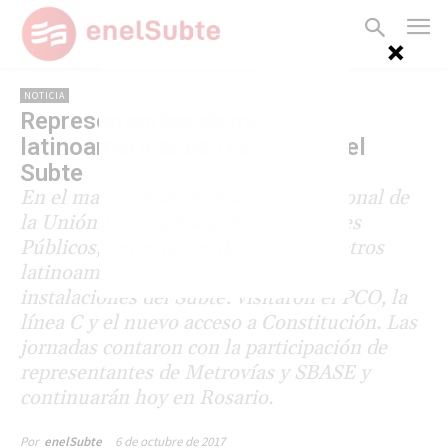
NOTICIA
Representantes de metros
latinoamericanos recorrieron el
Subte
En el marco de la 15° Asamblea Regional de
la Unión Internacional de Transportes
Públicos, autoridades de diversos metros
latinoamericanos recorrieron las
instalaciones del Subte: visitaron el PCO, la
línea C y el nuevo acceso a Constitución. Las
jornadas contaron con la participación de
representantes de Metrovías y SBASE y
continuarán hoy en Rosario.
6 de octubre de 2017
Por
enelSubte