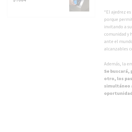
“El ajedrez es
porque permite
invitando a s
comunidad y h
ante el mundo
alcanzables c
Además, la e
Se buscará, 
otro, los pa
simultáneo a
oportunidad