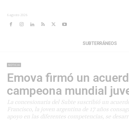
6 agosto 2026
SUBTERRÁNEOS
NOTICIA
Emova firmó un acuerdo
campeona mundial juve
La concesionaria del Subte suscribió un acuerdo
Francisco, la joven argentina de 17 años consa
apoyo en las diferentes competencias, se desarro