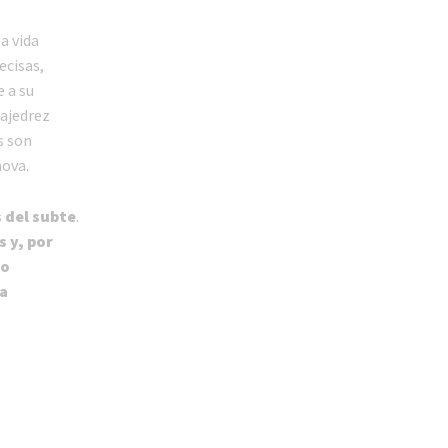
a vida
ecisas,
 a su
 ajedrez
s son
mova.
s del subte
.
 y, por
eo
la