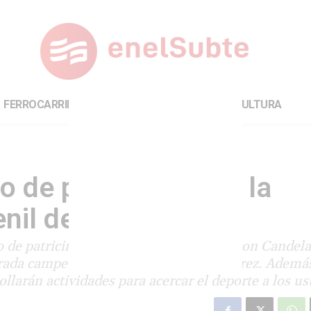
FERROCARRILES
INTERNACIONAL
CULTURA
 de patrocinio con la
nil de ajedrez
 de patricinio y actividades conjuntas con Candela
grada campeona mundial juvenil de ajedrez. Ademá
llarán actividades para acercar el deporte a los us