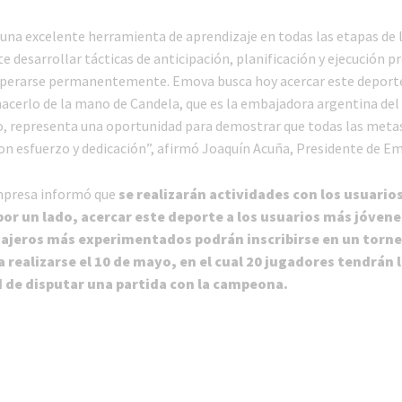
 una excelente herramienta de aprendizaje en todas las etapas de l
 desarrollar tácticas de anticipación, planificación y ejecución pr
uperarse permanentemente. Emova busca hoy acercar este deporte
acerlo de la mano de Candela, que es la embajadora argentina del
, representa una oportunidad para demostrar que todas las meta
on esfuerzo y dedicación”, afirmó Joaquín Acuña, Presidente de E
mpresa informó que
se realizarán actividades con los usuario
por un lado, acercar este deporte a los usuarios más jóvenes
sajeros más experimentados podrán inscribirse en un torn
 realizarse el 10 de mayo, en el cual 20 jugadores tendrán 
 de disputar una partida con la campeona.