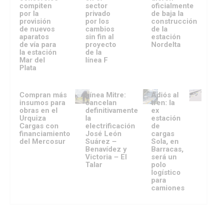
compiten
sector
oficialmente
por la
privado
de baja la
provisión
por los
construcción
de nuevos
cambios
de la
aparatos
sin fin al
estación
de vía para
proyecto
Nordelta
la estación
de la
Mar del
línea F
Plata
Compran más
Línea Mitre:
Adiós al
insumos para
cancelan
tren: la
obras en el
definitivamente
ex
Urquiza
la
estación
Cargas con
electrificación
de
financiamiento
José León
cargas
del Mercosur
Suárez –
Sola, en
Benavídez y
Barracas,
Victoria – El
será un
Talar
polo
logístico
para
camiones