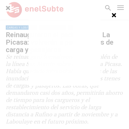
CARGAS Y LOGÍSTICA
LARGA DISTANCIA
DESTACADOS
Reinauguraron el pedraplén de La
Picasa: volverán a pasar trenes de
carga y pasajeros
Se reinauguró formalmente el pedraplén de
la línea San Martín sobre la laguna La Picasa.
Había quedado intransitable después de las
inundaciones de 2017, afectando a los trenes
de cargas y pasajeros. Las obras, que
demandaron casi dos años, permitirán ahorro
de tiempo para los cargueros y el
restablecimiento del servicio de larga
distancia a Rufino a partir de noviembre y a
Laboulaye en el futuro próximo.