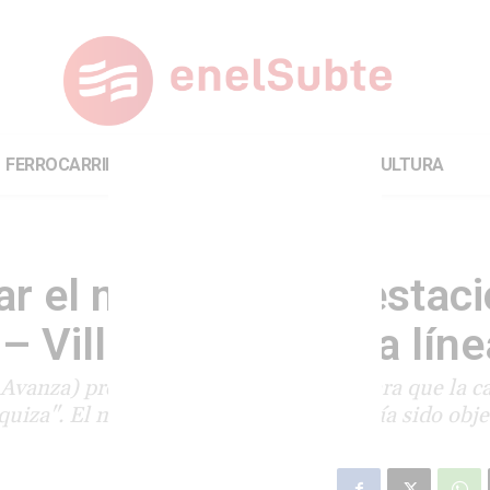
FERROCARRILES
INTERNACIONAL
CULTURA
ar el nombre de la estac
 Villa Urquiza de la líne
 Avanza) presentó un proyecto de ley para que la c
quiza". El nombre de la estación ya había sido obje