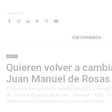
7 agosto 2026
SUBTERRÁNEOS
LÍNEA B
Quieren volver a cambi
Juan Manuel de Rosas –
La legisladora porteña Sandra Rey (La Libertad
de la línea B pase a llamarse "Monroe - Villa Ur
debates en la Legislatura en años anteriores.