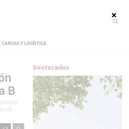
CARGAS Y LOGÍSTICA
Destacados
ión
a B
abecera
to de