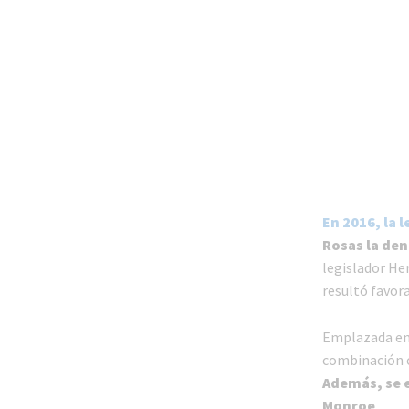
En 2016, la 
Rosas la den
legislador Her
resultó favor
Emplazada en p
combinación c
Además, se e
Monroe
.