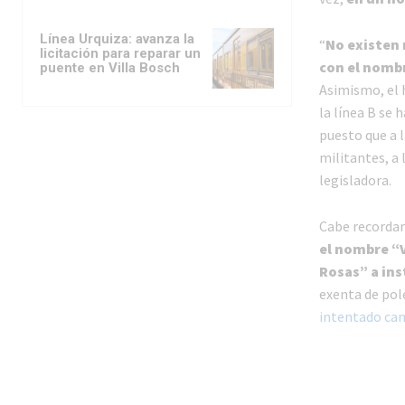
Línea Urquiza: avanza la
“
No existen 
licitación para reparar un
con el nomb
puente en Villa Bosch
Asimismo, el 
la línea B se
puesto que a l
militantes, a 
legisladora.
Cabe recorda
el nombre “V
Rosas” a ins
exenta de pol
intentado ca