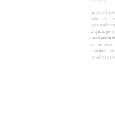
La decisión or
la línea B –c
reparación his
Urquiza, pero
Juan Manuel 
su nombre ant
continuó home
“América para