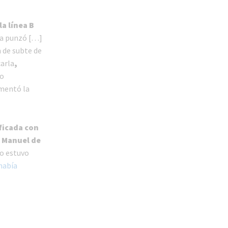
a línea B
oja punzó […]
 de subte de
carla
,
so
umentó la
ificada con
n Manuel de
no estuvo
había