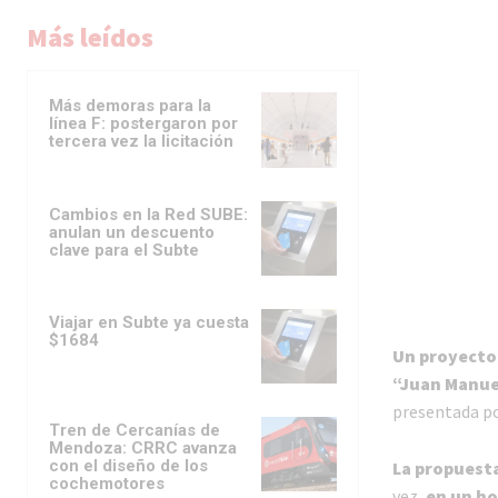
Más leídos
Más demoras para la
línea F: postergaron por
tercera vez la licitación
Cambios en la Red SUBE:
anulan un descuento
clave para el Subte
Viajar en Subte ya cuesta
$1684
Un proyecto 
“Juan Manuel
presentada po
Tren de Cercanías de
Mendoza: CRRC avanza
con el diseño de los
La propuest
cochemotores
vez,
en un h