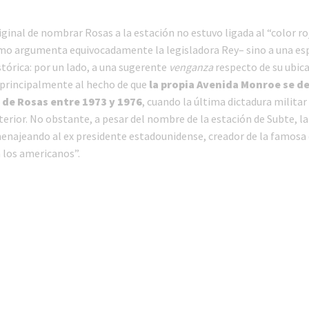
iginal de nombrar Rosas a la estación no estuvo ligada al “color r
omo argumenta equivocadamente la legisladora Rey– sino a una es
tórica: por un lado, a una sugerente
venganza
respecto de su ubica
 principalmente al hecho de que
la propia Avenida Monroe
se d
de Rosas entre 1973 y 1976
, cuando la última dictadura militar
erior. No obstante, a pesar del nombre de la estación de Subte, la
najeando al ex presidente estadounidense, creador de la famosa 
 los americanos”.