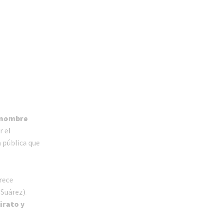
 nombre
r el
a pública que
rece
Suárez).
irato y