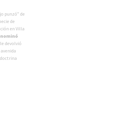
ojo punzó” de
pecie de
ción en Villa
enominó
 le devolvió
 avenida
doctrina