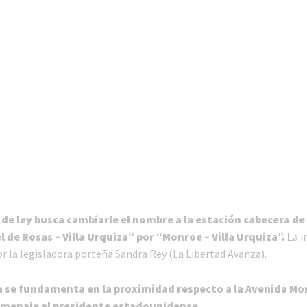
de ley busca cambiarle el nombre a la estación cabecera de l
 de Rosas – Villa Urquiza” por “Monroe – Villa Urquiza”.
La in
r la legisladora porteña Sandra Rey (La Libertad Avanza).
a se fundamenta en la proximidad respecto a la Avenida M
omenaje al presidente estadounidense
.