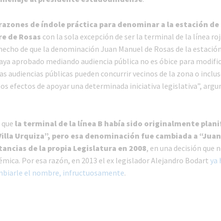
razones de índole práctica para denominar a la estación de l
re de Rosas
con la sola excepción de ser la terminal de la línea r
hecho de que la denominación Juan Manuel de Rosas de la estación
 haya aprobado mediando audiencia pública no es óbice para modifi
as audiencias públicas pueden concurrir vecinos de la zona o inclu
los efectos de apoyar una determinada iniciativa legislativa”, arg
r que
la terminal de la línea B había sido originalmente plan
illa Urquiza”, pero esa denominación fue cambiada a “Jua
tancias de la propia Legislatura en 2008
, en una decisión que 
émica. Por esa razón, en 2013 el ex legislador Alejandro Bodart
ya 
mbiarle el nombre, infructuosamente
.