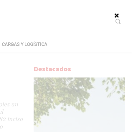
CARGAS Y LOGÍSTICA
Destacados
oles un
el
82 inciso
so