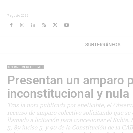
7 agosto 2026
SUBTERRÁNEOS
OPERACIÓN DEL SUBTE
Presentan un amparo p
inconstitucional y nula
Tras la nota publicada por enelSubte, el Observ
recurso de amparo colectivo solicitando que se d
llamado a licitación para concesionar el Subte.
5, 89 inciso 5, y 90 de la Constitución de la CA