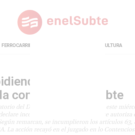
FERROCARRILES
INTERNACIONAL
CULTURA
idiendo declarar
 la concesión del Subte
atorio del Derecho a la Ciudad presentó este miérc
eclare inconstitucional y nula la ley que autoriza 
 Según remarcan, se incumplieron los artículos 63, 
BA. La acción recayó en el juzgado en lo Contencio