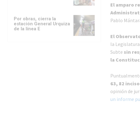
El amparo re
Administrati
Por obras, cierra la
Pablo Mántar
estación General Urquiza
de la línea E
El Observato
la Legislatur
Subte
sin re
la Constituc
Puntualment
63, 82 inciso
opinión de ju
un informe pu