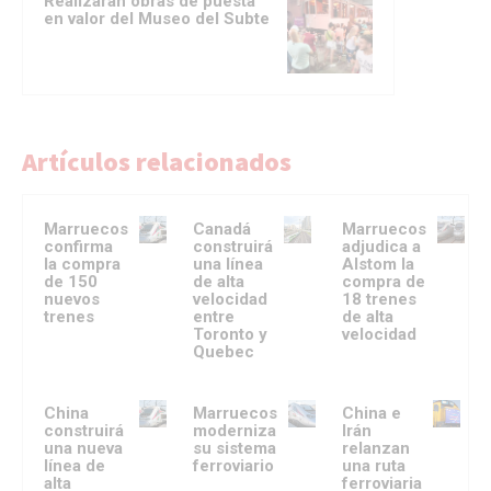
Realizarán obras de puesta
en valor del Museo del Subte
Artículos relacionados
Marruecos
Canadá
Marruecos
confirma
construirá
adjudica a
la compra
una línea
Alstom la
de 150
de alta
compra de
nuevos
velocidad
18 trenes
trenes
entre
de alta
Toronto y
velocidad
Quebec
China
Marruecos
China e
construirá
moderniza
Irán
una nueva
su sistema
relanzan
línea de
ferroviario
una ruta
alta
ferroviaria