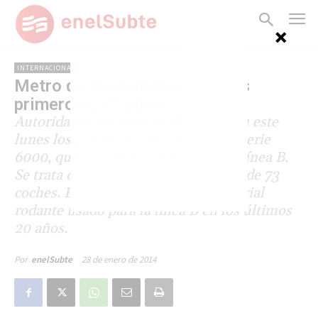
INTERNACIONAL
Metro de Madrid despacha los
primeros CAF 6000
Autoridades madrileñas despacharon este
lunes los primeros tres coches CAF serie
6000, que circularán en breve en la línea B.
Se trata del primer envío de un total de 73
coches. Es la cuarta compra de material
rodante usado para la línea B en los últimos
20 años.
28 de enero de 2014
Por
enelSubte