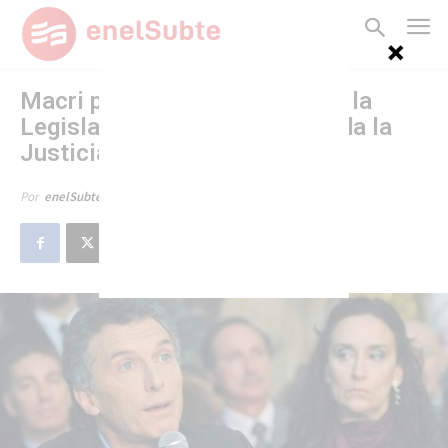
Macri posterga la ofensiva en la
Legislatura hasta que se expida la
Justicia
16 de marzo de 2012
Por
enelSubte