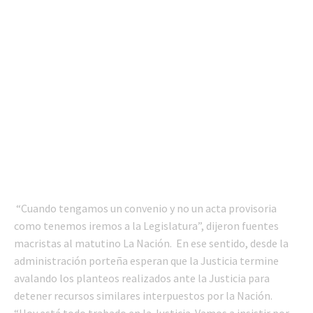
“Cuando tengamos un convenio y no un acta provisoria
como tenemos iremos a la Legislatura”, dijeron fuentes
macristas al matutino La Nación. En ese sentido, desde la
administración porteña esperan que la Justicia termine
avalando los planteos realizados ante la Justicia para
detener recursos similares interpuestos por la Nación.
“Hoy está todo trabado en la Justicia. Vamos a insistir por