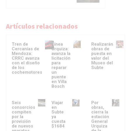
Artículos relacionados
Tren de
Línea
Realizarán
Cercanías de
Urquiza:
obras de
Mendoza:
avanza la
puesta en
CRRC avanza
licitación
valor del
con el diseño
para
Museo del
de los
reparar
Subte
cochemotores
un
puente
en Villa
Bosch
Seis
Viajar
Por
consorcios
en
obras,
compiten
Subte
cierra la
por la
ya
estación
provisión
cuesta
General
de nuevos
$1684
Urquiza
aparatos
de la