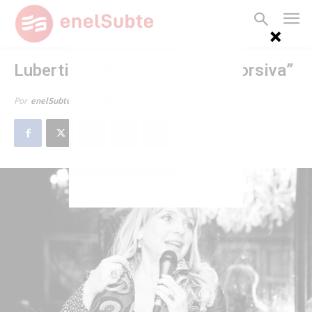
Lubertino: “Es una actitud extorsiva”
19 de diciembre de 2012
Por
enelSubte