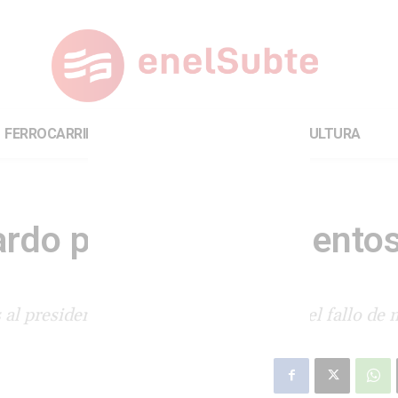
FERROCARRILES
INTERNACIONAL
CULTURA
cardo por incumplimiento
 al presidente de SBASE por incumplir el fallo de