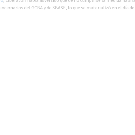
yo
, Liberatori había advertido que de no cumplirse la medida habrí
ncionarios del GCBA y de SBASE, lo que se materializó en el día de