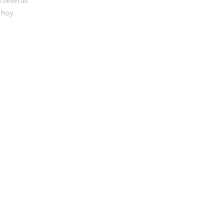
a severas
 hoy.