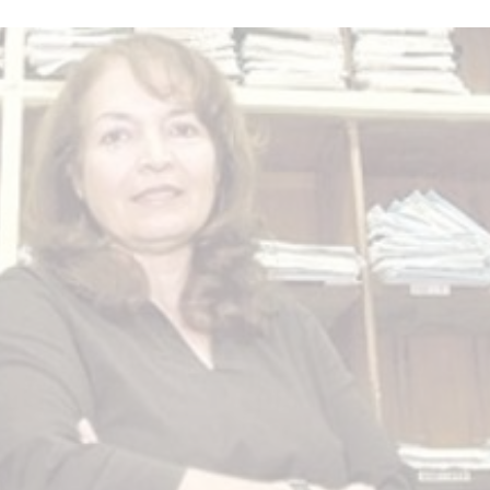
star en el sector privado por
Línea Mitre: dieron of
cambios sin fin al proyecto de
de baja la construcció
nea F
estación Nordelta