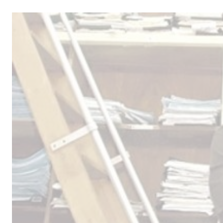
Male
los 
la lí