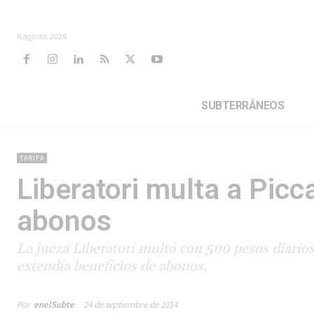
6 agosto 2026
SUBTERRÁNEOS
TARIFA
Liberatori multa a Pic
abonos
La jueza Liberatori multó con 500 pesos diarios
extendía beneficios de abonos.
Por
enelSubte
24 de septiembre de 2014