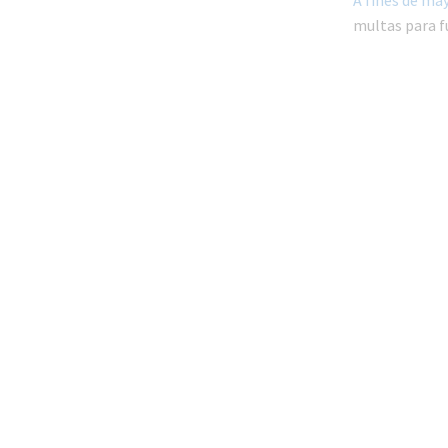
A fines de ma
multas para fu