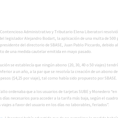
 Contencioso Administrativo y Tributario Elena Liberatori resolvió 
del legislador Alejandro Bodart, la aplicación de una multa de 500 
presidente del directorio de SBASE, Juan Pablo Piccardo, debido a
o de una medida cautelar emitida en mayo pasado.
ución se establecía que ningún abono (20, 30, 40 o 50 viajes) tendr
ferior a un año, a la par que se resolvía la creación de un abono de 
 pesos ($4,25 por viaje), tal como había sido propuesto por SBASE.
fallo ordenaba que a los usuarios de tarjetas SUBE y Monedero “e
 días necesarios para acceder a la tarifa más baja, según el cuadro 
iajes a favor del usuario en los días no laborables, feriados”.