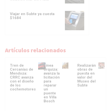
Viajar en Subte ya cuesta
$1684
Artículos relacionados
Tren de
Línea
Realizarán
Cercanías de
Urquiza:
obras de
Mendoza:
avanza la
puesta en
CRRC avanza
licitación
valor del
con el diseño
para
Museo del
de los
reparar
Subte
cochemotores
un
puente
en Villa
Bosch