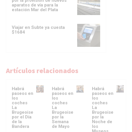
por la provisión de nuevos
aparatos de vía para la
estación Mar del Plata
Viajar en Subte ya cuesta
$1684
Artículos relacionados
Habrá
Habrá
Habrá
paseos en
paseos en
paseos en
los
los
los
coches
coches
coches
La
La
La
Brugeoise
Brugeoise
Brugeoise
por el Día
por la
por la
de la
Semana
Noche de
Bandera
de Mayo
los
Museos