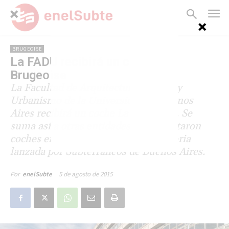
BRUGEOISE
La FADU recibirá un coche La
Brugeoise
La Facultad de Arquitectura, Diseño y
Urbanismo de la Universidad de Buenos
Aires recibirá un coche La Brugeoise. Se
suma así a otras entidades que solicitaron
coches en el marco de una convocatoria
lanzada por Subterráneos de Buenos Aires.
5 de agosto de 2015
Por
enelSubte