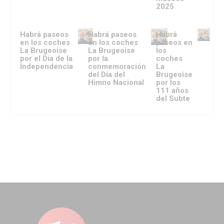
2025
Habrá paseos
Habrá paseos
Habrá
en los coches
en los coches
paseos en
La Brugeoise
La Brugeoise
los
por el Día de la
por la
coches
Independencia
conmemoración
La
del Día del
Brugeoise
Himno Nacional
por los
111 años
del Subte