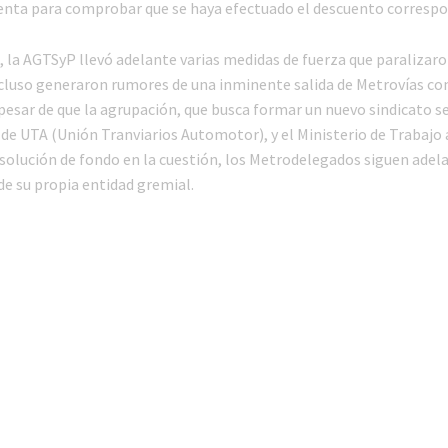
enta para comprobar que se haya efectuado el descuento correspo
 la AGTSyP llevó adelante varias medidas de fuerza que paralizaron
ncluso generaron rumores de una inminente salida de Metrovías c
pesar de que la agrupación, que busca formar un nuevo sindicato s
 de UTA (Unión Tranviarios Automotor), y el Ministerio de Trabajo
 solución de fondo en la cuestión, los Metrodelegados siguen adela
de su propia entidad gremial.