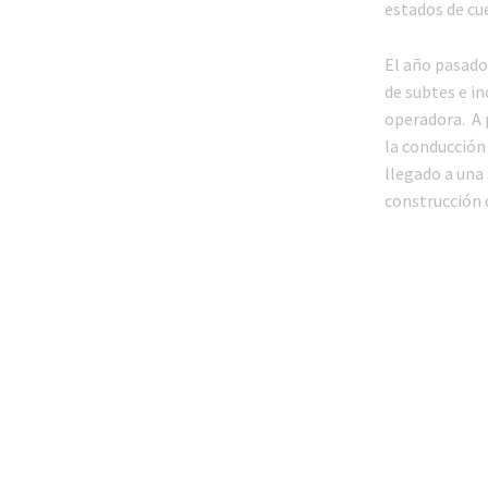
estados de cu
El año pasado,
de subtes e i
operadora. A 
la conducción
llegado a una
construcción 