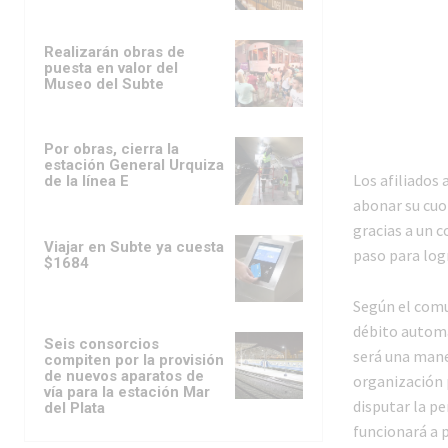
Realizarán obras de
puesta en valor del
Museo del Subte
Por obras, cierra la
estación General Urquiza
Los afiliados
de la línea E
abonar su cuot
gracias a un 
Viajar en Subte ya cuesta
paso para logr
$1684
Según el comu
débito automá
Seis consorcios
será una maner
compiten por la provisión
de nuevos aparatos de
organización p
vía para la estación Mar
disputar la p
del Plata
funcionará a p