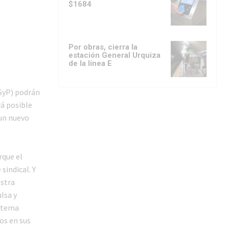
$1684
Por obras, cierra la
estación General Urquiza
de la línea E
TSyP) podrán
rá posible
 un nuevo
rque el
sindical. Y
estra
lsa y
istema
tos en sus