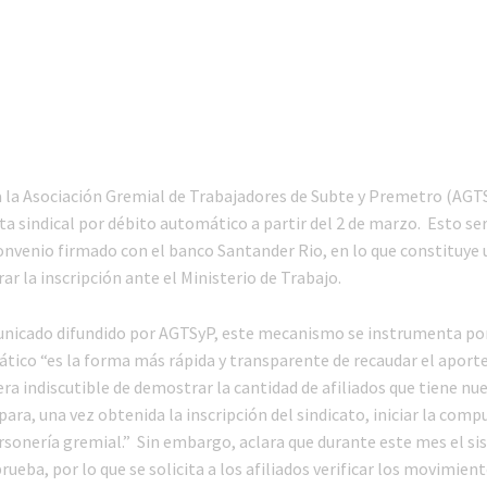
 a la Asociación Gremial de Trabajadores de Subte y Premetro (AG
a sindical por débito automático a partir del 2 de marzo. Esto se
convenio firmado con el banco Santander Rio, en lo que constituye
ar la inscripción ante el Ministerio de Trabajo.
nicado difundido por AGTSyP, este mecanismo se instrumenta po
tico “es la forma más rápida y transparente de recaudar el aporte 
a indiscutible de demostrar la cantidad de afiliados que tiene nu
ara, una vez obtenida la inscripción del sindicato, iniciar la compu
ersonería gremial.” Sin embargo, aclara que durante este mes el s
rueba, por lo que se solicita a los afiliados verificar los movimien