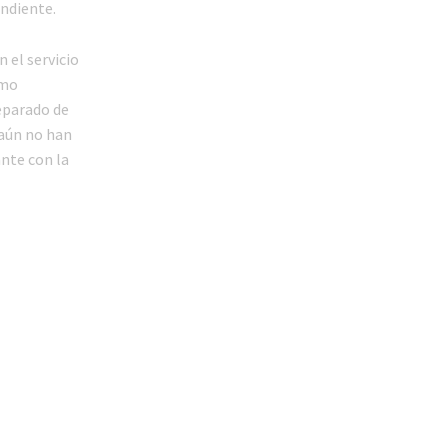
ndiente.
 el servicio
omo
eparado de
 aún no han
nte con la